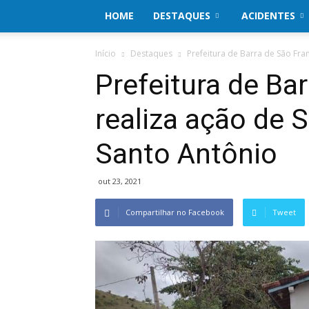
HOME
DESTAQUES
ACIDENTES
Início
Destaques
Prefeitura de Barra de São Fran
Prefeitura de Ba
realiza ação de S
Santo Antônio
out 23, 2021
Compartilhar no Facebook
Tweet