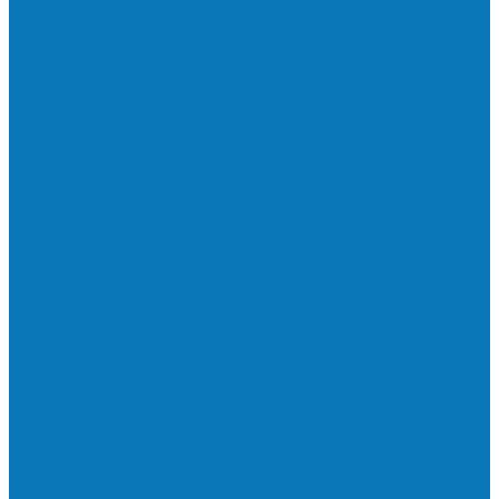
Neste sábado (23) e domingo (24), a bola
volta a rolar…
Francisquense e Bagaço jogam neste
sábado (18), pela Copa de Veteranos…
Vila Verde e Piraí se enfrentam neste
sábado (11), no campo…
HandBarra no feminino e Fabrica dos
Sonhos no masculino foram…
Prefeito Enivaldo dos Anjos marca
presença na abertura dos jogos de…