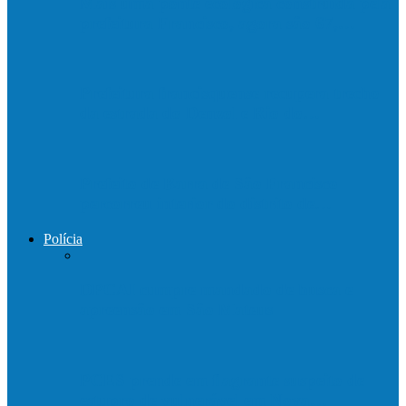
Mais uma ponte ecológica construída pela
prefeitura Francisco, agora são 67,…
Prefeitura francisquense recupera trecho
da estrada do Denzol e Rio do…
Prefeito de Barra de São Francisco
percorreu interior do distrito de…
Polícia
DPCAI cumpre mandado de busca e
apreensão em São Mateus
PCES prende em flagrante suspeito de
estupro de vulnerável em Nova…