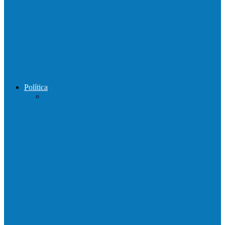
Motorista perde controle de automóvel e
bate contra muro de supermercado
Motociclista morre após bater de frente
com carro na BR-101, em…
Política
Praça da Vila Luciene ganha novo nome
em homenagem a Paulo…
Governo entrega mudas para pequenos
agricultores de Águia Branca,
Mantenópolis e…