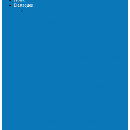
Destaques
Com a presença do governador Ricardo
Ferraço e Casagrande, Prefeito
inaugura…
Neste sábado (23) e domingo (24), a bola
volta a rolar…
Praça da Vila Luciene ganha novo nome
em homenagem a Paulo…
Prefeito de Barra de São Francisco,
Enivaldo dos Anjos se licencia…