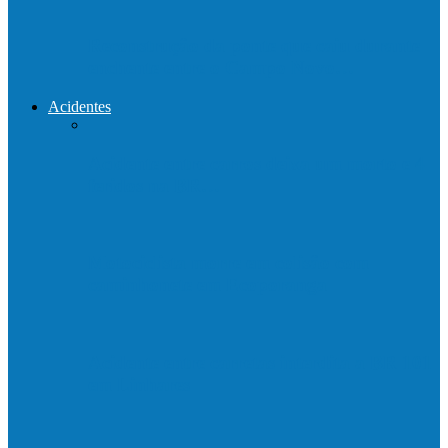
Reconstrução da ponte que caiu durante
enchente entre o Campo Novo…
Acidentes
Acidente entre carros deixa um morto e 4
feridos na BR…
Motociclista morre em colisão com
caminhonete em Ecoporanga
Acidente entre carretas interdita a BR 101
em Linhares