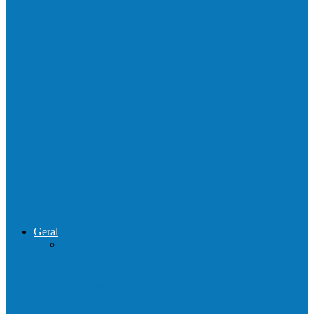
Homem é preso por tráfico de drogas no
interior de Ecoporanga
Polícias Civil e Militar realizam operação
de combate ao tráfico e…
Operação Sentinela resulta em apreensão
de armas e munições em Águia…
Geral
Patrolamento de estrada segue pelo
Córrego da Pipoca em Rio do…