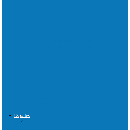
Barra de São Francisco é a 1ª cidade a
receber o…
Prefeitura francisquense realiza mutirão de
limpeza nos bairros Cruzeiro e Santa…
Show com Jhone Moraes e futebol vai
movimentar a comunidade do…
Forró arretado de bom da Terceira Idade
foi sensacional neste domingo…
Esportes