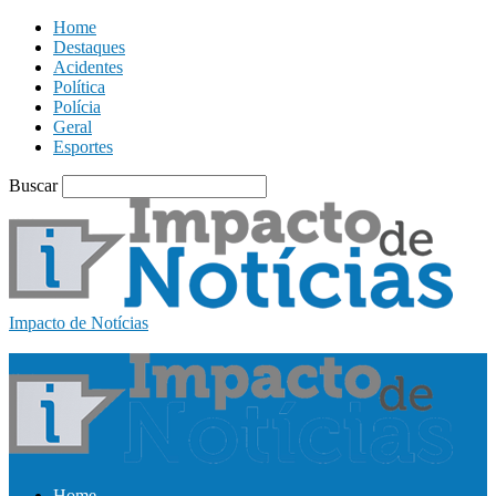
Home
Destaques
Acidentes
Política
Polícia
Geral
Esportes
Buscar
Impacto de Notícias
Home