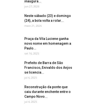
inaugura...
jun 27, 2026
Neste sábado (23) e domingo
(24), a bola volta a rolar...
maio 21, 2026
Praça da Vila Luciene ganha
novo nome em homenagem a
Paulo...
set 16, 2025
Prefeito de Barra de São
Francisco, Enivaldo dos Anjos
se licencia...
jul 6, 2025
Reconstrução da ponte que
caiu durante enchente entre o
Campo Novo...
jul 4, 2025