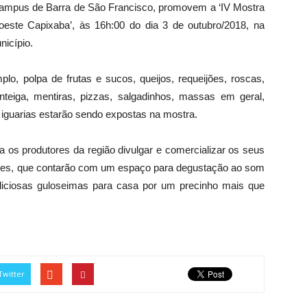
– Campus de Barra de São Francisco, promovem a ‘IV Mostra
oeste Capixaba’, às 16h:00 do dia 3 de outubro/2018, na
nicípio.
lo, polpa de frutas e sucos, queijos, requeijões, roscas,
nteiga, mentiras, pizzas, salgadinhos, massas em geral,
s iguarias estarão sendo expostas na mostra.
a os produtores da região divulgar e comercializar os seus
tantes, que contarão com um espaço para degustação ao som
eliciosas guloseimas para casa por um precinho mais que
Twitter