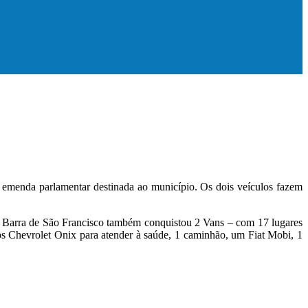
e emenda parlamentar destinada ao município. Os dois veículos fazem
e Barra de São Francisco também conquistou 2 Vans – com 17 lugares
os Chevrolet Onix para atender à saúde, 1 caminhão, um Fiat Mobi, 1