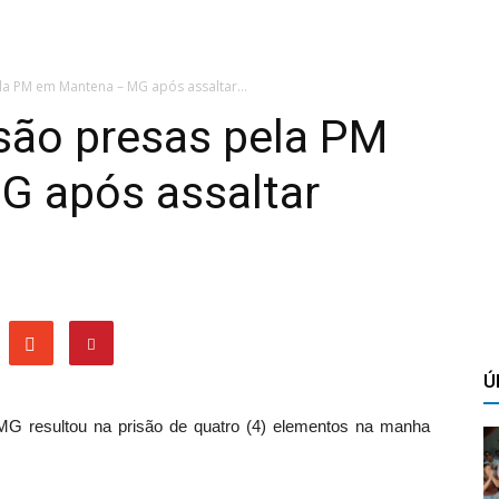
a PM em Mantena – MG após assaltar...
são presas pela PM
 após assaltar
Ú
G resultou na prisão de quatro (4) elementos na manha