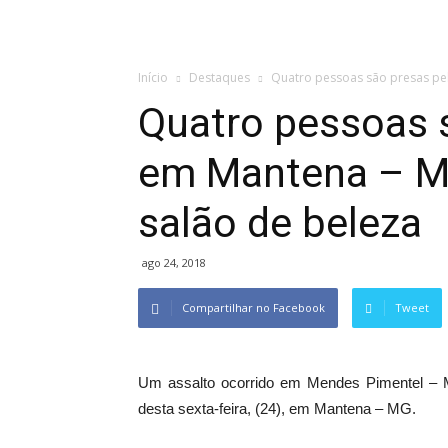
Início
Destaques
Quatro pessoas são presas pel
Quatro pessoas 
em Mantena – MG
salão de beleza
ago 24, 2018
Compartilhar no Facebook
Tweet
Um assalto ocorrido em Mendes Pimentel – M
desta sexta-feira, (24), em Mantena – MG.