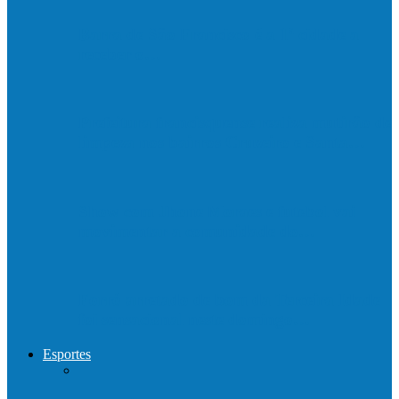
Barra de São Francisco é a 1ª cidade a
receber o…
Prefeitura francisquense realiza mutirão de
limpeza nos bairros Cruzeiro e Santa…
Show com Jhone Moraes e futebol vai
movimentar a comunidade do…
Forró arretado de bom da Terceira Idade
foi sensacional neste domingo…
Esportes