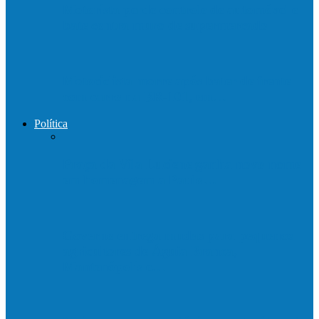
Motorista perde controle de automóvel e
bate contra muro de supermercado
Motociclista morre após bater de frente
com carro na BR-101, em…
Política
Praça da Vila Luciene ganha novo nome
em homenagem a Paulo…
Governo entrega mudas para pequenos
agricultores de Águia Branca,
Mantenópolis e…