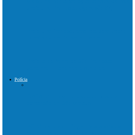
Mais uma ponte ecológica construída pela
prefeitura Francisco, agora são 67,…
Prefeitura francisquense recupera trecho
da estrada do Denzol e Rio do…
Prefeito de Barra de São Francisco
percorreu interior do distrito de…
Polícia
DPCAI cumpre mandado de busca e
apreensão em São Mateus
PCES prende em flagrante suspeito de
estupro de vulnerável em Nova…