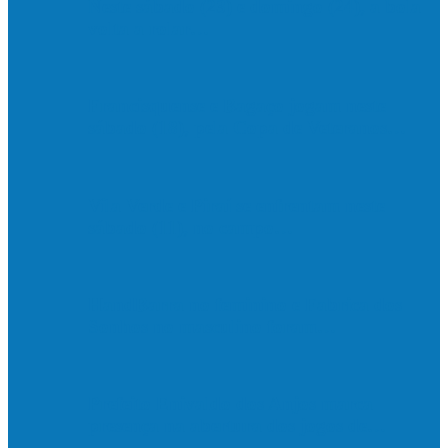
Neste sábado (23) e domingo (24), a bola
volta a rolar…
Francisquense e Bagaço jogam neste
sábado (18), pela Copa de Veteranos…
Vila Verde e Piraí se enfrentam neste
sábado (11), no campo…
HandBarra no feminino e Fabrica dos
Sonhos no masculino foram…
Prefeito Enivaldo dos Anjos marca
presença na abertura dos jogos de…