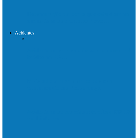
Reconstrução da ponte que caiu durante
enchente entre o Campo Novo…
Acidentes
Acidente entre carros deixa um morto e 4
feridos na BR…
Motociclista morre em colisão com
caminhonete em Ecoporanga
Acidente entre carretas interdita a BR 101
em Linhares