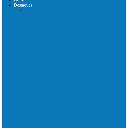
Destaques
Com a presença do governador Ricardo
Ferraço e Casagrande, Prefeito
inaugura…
Neste sábado (23) e domingo (24), a bola
volta a rolar…
Praça da Vila Luciene ganha novo nome
em homenagem a Paulo…
Prefeito de Barra de São Francisco,
Enivaldo dos Anjos se licencia…