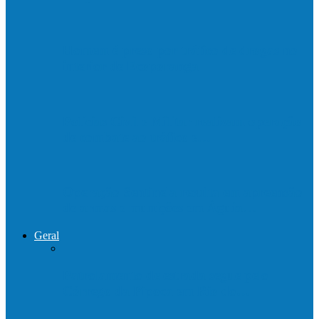
Homem é preso por tráfico de drogas no
interior de Ecoporanga
Polícias Civil e Militar realizam operação
de combate ao tráfico e…
Operação Sentinela resulta em apreensão
de armas e munições em Águia…
Geral
Patrolamento de estrada segue pelo
Córrego da Pipoca em Rio do…