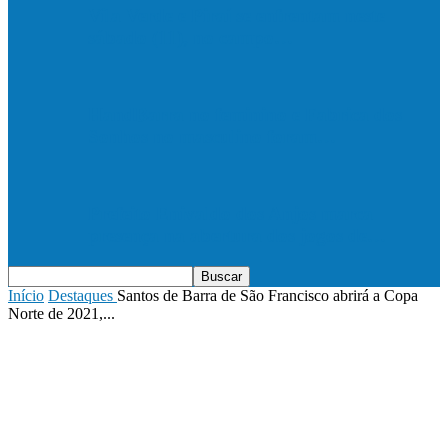
Vila Verde e Piraí se enfrentam neste
sábado (11), no campo…
HandBarra no feminino e Fabrica dos
Sonhos no masculino foram…
Prefeito Enivaldo dos Anjos marca
presença na abertura dos jogos de…
Início
Destaques
Santos de Barra de São Francisco abrirá a Copa
Norte de 2021,...