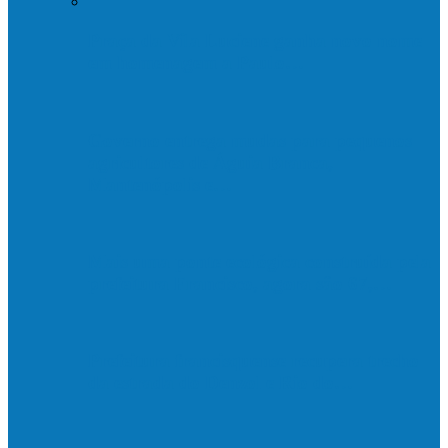
Praça da Vila Luciene ganha novo nome
em homenagem a Paulo…
Governo entrega mudas para pequenos
agricultores de Águia Branca,
Mantenópolis e…
Mais uma ponte ecológica construída pela
prefeitura Francisco, agora são 67,…
Prefeitura francisquense recupera trecho
da estrada do Denzol e Rio do…