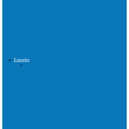
Show com Jhone Moraes e futebol vai
movimentar a comunidade do…
Forró arretado de bom da Terceira Idade
foi sensacional neste domingo…
Esportes
Neste sábado (23) e domingo (24), a bola
volta a rolar…
Francisquense e Bagaço jogam neste
sábado (18), pela Copa de Veteranos…