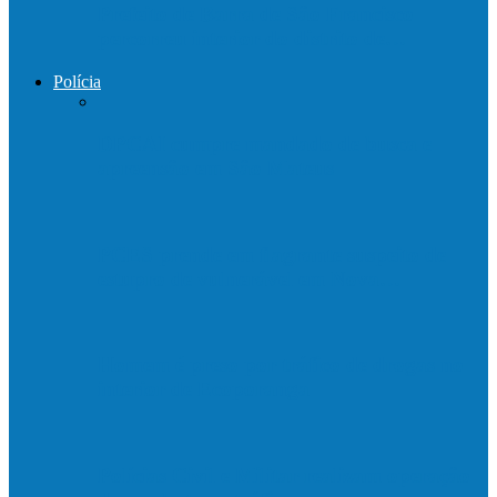
Prefeito de Barra de São Francisco
percorreu interior do distrito de…
Polícia
DPCAI cumpre mandado de busca e
apreensão em São Mateus
PCES prende em flagrante suspeito de
estupro de vulnerável em Nova…
Homem é preso por tráfico de drogas no
interior de Ecoporanga
Polícias Civil e Militar realizam operação