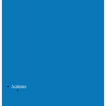
Neste sábado (23) e domingo (24), a bola
volta a rolar…
Praça da Vila Luciene ganha novo nome
em homenagem a Paulo…
Prefeito de Barra de São Francisco,
Enivaldo dos Anjos se licencia…
Reconstrução da ponte que caiu durante
enchente entre o Campo Novo…
Acidentes
Acidente entre carros deixa um morto e 4
feridos na BR…