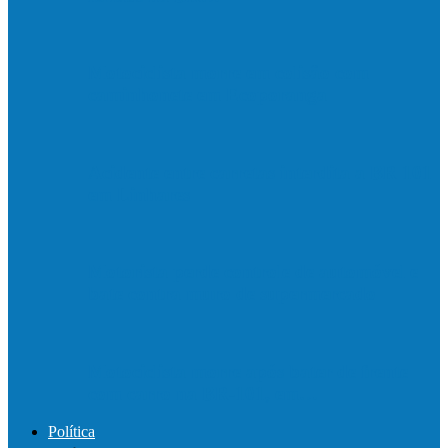
Motociclista morre em colisão com
caminhonete em Ecoporanga
Acidente entre carretas interdita a BR 101
em Linhares
Motorista perde controle de automóvel e
bate contra muro de supermercado
Motociclista morre após bater de frente
com carro na BR-101, em…
Política