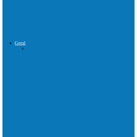
de combate ao tráfico e…
Operação Sentinela resulta em apreensão
de armas e munições em Águia…
Geral
Patrolamento de estrada segue pelo
Córrego da Pipoca em Rio do…
Barra de São Francisco é a 1ª cidade a
receber o…
Prefeitura francisquense realiza mutirão de
limpeza nos bairros Cruzeiro e Santa…