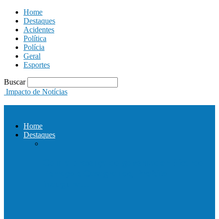
Home
Destaques
Acidentes
Política
Polícia
Geral
Esportes
Buscar
Impacto de Notícias
Home
Destaques
Com a presença do governador Ricardo
Ferraço e Casagrande, Prefeito
inaugura…