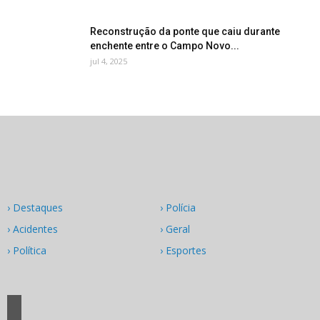
Reconstrução da ponte que caiu durante
enchente entre o Campo Novo...
jul 4, 2025
› Destaques
› Polícia
› Acidentes
› Geral
› Política
› Esportes