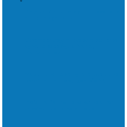
Praça da Vila Luciene ganha novo nome
em homenagem a Paulo…
Governo entrega mudas para pequenos
agricultores de Águia Branca,
Mantenópolis e…
Mais uma ponte ecológica construída pela
prefeitura Francisco, agora são 67,…
Prefeitura francisquense recupera trecho
da estrada do Denzol e Rio do…