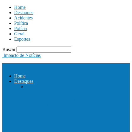
Home
Destaques
Acidentes
Política
Polícia
Geral
Esportes
Buscar
Impacto de Notícias
Home
Destaques
Com a presença do governador Ricardo
Ferraço e Casagrande, Prefeito
inaugura…