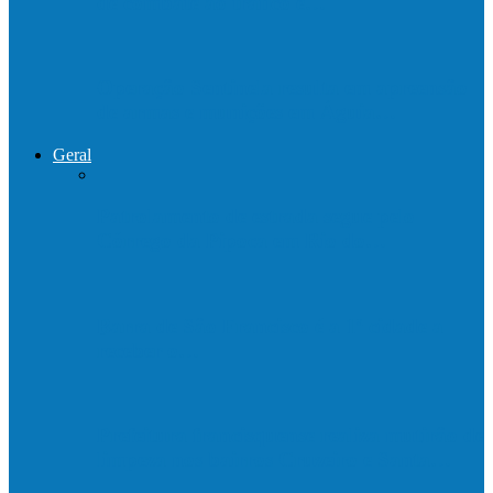
de combate ao tráfico e…
Operação Sentinela resulta em apreensão
de armas e munições em Águia…
Geral
Patrolamento de estrada segue pelo
Córrego da Pipoca em Rio do…
Barra de São Francisco é a 1ª cidade a
receber o…
Prefeitura francisquense realiza mutirão de
limpeza nos bairros Cruzeiro e Santa…