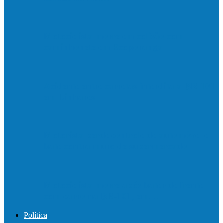
Motociclista morre em colisão com
caminhonete em Ecoporanga
Acidente entre carretas interdita a BR 101
em Linhares
Motorista perde controle de automóvel e
bate contra muro de supermercado
Motociclista morre após bater de frente
com carro na BR-101, em…
Política