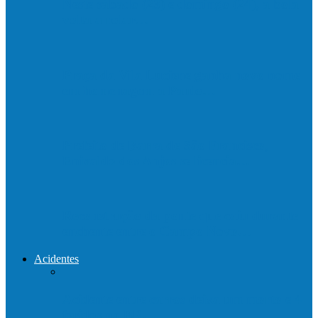
Neste sábado (23) e domingo (24), a bola
volta a rolar…
Praça da Vila Luciene ganha novo nome
em homenagem a Paulo…
Prefeito de Barra de São Francisco,
Enivaldo dos Anjos se licencia…
Reconstrução da ponte que caiu durante
enchente entre o Campo Novo…
Acidentes
Acidente entre carros deixa um morto e 4
feridos na BR…