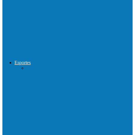
Show com Jhone Moraes e futebol vai
movimentar a comunidade do…
Forró arretado de bom da Terceira Idade
foi sensacional neste domingo…
Esportes
Neste sábado (23) e domingo (24), a bola
volta a rolar…
Francisquense e Bagaço jogam neste
sábado (18), pela Copa de Veteranos…