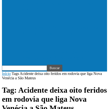
Vila Verde e Piraí se enfrentam neste
sábado (11), no campo…
HandBarra no feminino e Fabrica dos
Sonhos no masculino foram…
Prefeito Enivaldo dos Anjos marca
presença na abertura dos jogos de…
Início
Tags
Acidente deixa oito feridos em rodovia que liga Nova
Venécia a São Mateus
Tag: Acidente deixa oito feridos
em rodovia que liga Nova
Venécia a São Mateus