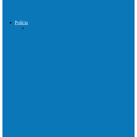
Prefeito de Barra de São Francisco
percorreu interior do distrito de…
Polícia
DPCAI cumpre mandado de busca e
apreensão em São Mateus
PCES prende em flagrante suspeito de
estupro de vulnerável em Nova…
Homem é preso por tráfico de drogas no
interior de Ecoporanga
Polícias Civil e Militar realizam operação