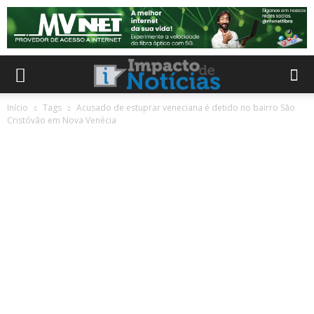
Início
Tags
Acusado de estuprar veneciana é detido no bairro São
Cristóvão em Nova Venécia