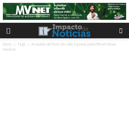
Início
Tags
Acusado de furto de café é preso pela PM em Nova
Venécia