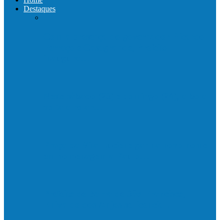
Destaques
Com a presença do governador Ricardo
Ferraço e Casagrande, Prefeito
inaugura…
Neste sábado (23) e domingo (24), a bola
volta a rolar…
Praça da Vila Luciene ganha novo nome
em homenagem a Paulo…
Prefeito de Barra de São Francisco,
Enivaldo dos Anjos se licencia…