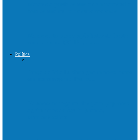
Motorista perde controle de automóvel e
bate contra muro de supermercado
Motociclista morre após bater de frente
com carro na BR-101, em…
Política
Praça da Vila Luciene ganha novo nome
em homenagem a Paulo…
Governo entrega mudas para pequenos
agricultores de Águia Branca,
Mantenópolis e…