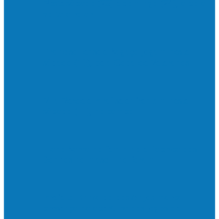
Neste sábado (23) e domingo (24), a bola
volta a rolar…
Francisquense e Bagaço jogam neste
sábado (18), pela Copa de Veteranos…
Vila Verde e Piraí se enfrentam neste
sábado (11), no campo…
HandBarra no feminino e Fabrica dos
Sonhos no masculino foram…
Prefeito Enivaldo dos Anjos marca
presença na abertura dos jogos de…