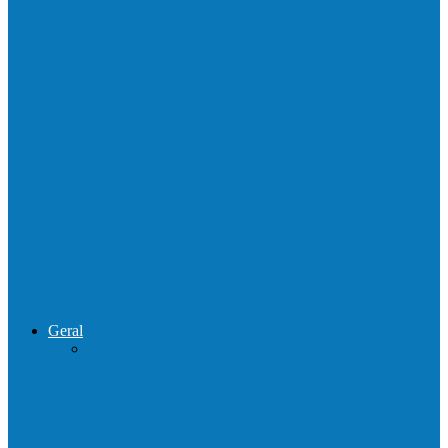
Homem é preso por tráfico de drogas no
interior de Ecoporanga
Polícias Civil e Militar realizam operação
de combate ao tráfico e…
Operação Sentinela resulta em apreensão
de armas e munições em Águia…
Geral
Patrolamento de estrada segue pelo
Córrego da Pipoca em Rio do…