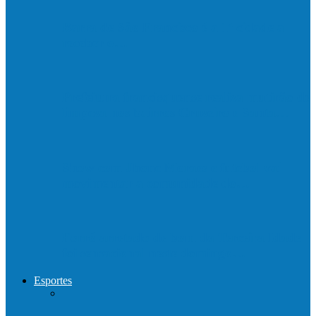
Barra de São Francisco é a 1ª cidade a
receber o…
Prefeitura francisquense realiza mutirão de
limpeza nos bairros Cruzeiro e Santa…
Show com Jhone Moraes e futebol vai
movimentar a comunidade do…
Forró arretado de bom da Terceira Idade
foi sensacional neste domingo…
Esportes