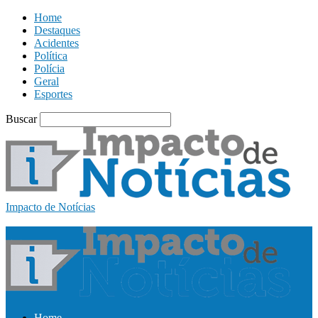
Home
Destaques
Acidentes
Política
Polícia
Geral
Esportes
Buscar
Impacto de Notícias
Home