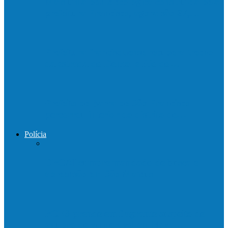
Mais uma ponte ecológica construída pela
prefeitura Francisco, agora são 67,…
Prefeitura francisquense recupera trecho
da estrada do Denzol e Rio do…
Prefeito de Barra de São Francisco
percorreu interior do distrito de…
Polícia
DPCAI cumpre mandado de busca e
apreensão em São Mateus
PCES prende em flagrante suspeito de
estupro de vulnerável em Nova…