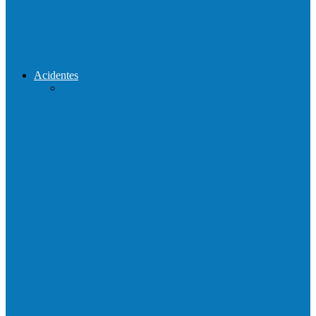
Reconstrução da ponte que caiu durante
enchente entre o Campo Novo…
Acidentes
Acidente entre carros deixa um morto e 4
feridos na BR…
Motociclista morre em colisão com
caminhonete em Ecoporanga
Acidente entre carretas interdita a BR 101
em Linhares