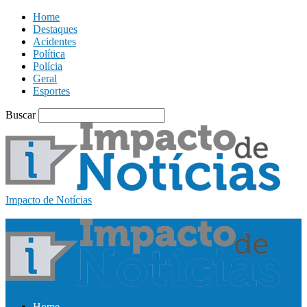
Home
Destaques
Acidentes
Política
Polícia
Geral
Esportes
Buscar
Impacto de Notícias
Home