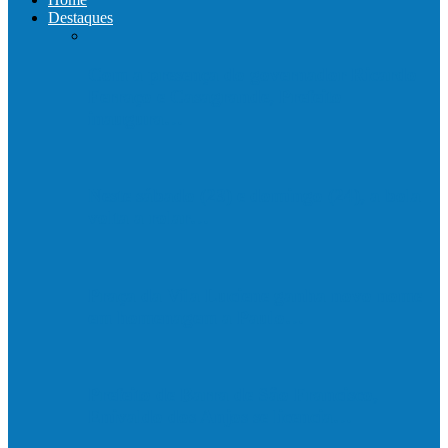
Destaques
Com a presença do governador Ricardo
Ferraço e Casagrande, Prefeito
inaugura…
Neste sábado (23) e domingo (24), a bola
volta a rolar…
Praça da Vila Luciene ganha novo nome
em homenagem a Paulo…
Prefeito de Barra de São Francisco,
Enivaldo dos Anjos se licencia…