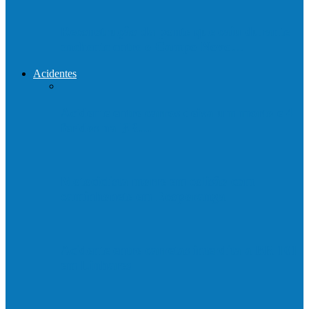
Reconstrução da ponte que caiu durante
enchente entre o Campo Novo…
Acidentes
Acidente entre carros deixa um morto e 4
feridos na BR…
Motociclista morre em colisão com
caminhonete em Ecoporanga
Acidente entre carretas interdita a BR 101
em Linhares