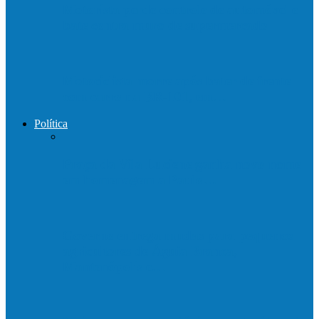
Motorista perde controle de automóvel e
bate contra muro de supermercado
Motociclista morre após bater de frente
com carro na BR-101, em…
Política
Praça da Vila Luciene ganha novo nome
em homenagem a Paulo…
Governo entrega mudas para pequenos
agricultores de Águia Branca,
Mantenópolis e…