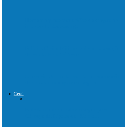
Homem é preso por tráfico de drogas no
interior de Ecoporanga
Polícias Civil e Militar realizam operação
de combate ao tráfico e…
Operação Sentinela resulta em apreensão
de armas e munições em Águia…
Geral
Patrolamento de estrada segue pelo
Córrego da Pipoca em Rio do…