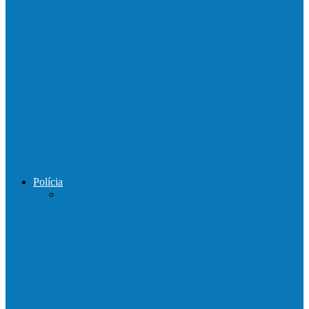
Mais uma ponte ecológica construída pela
prefeitura Francisco, agora são 67,…
Prefeitura francisquense recupera trecho
da estrada do Denzol e Rio do…
Prefeito de Barra de São Francisco
percorreu interior do distrito de…
Polícia
DPCAI cumpre mandado de busca e
apreensão em São Mateus
PCES prende em flagrante suspeito de
estupro de vulnerável em Nova…