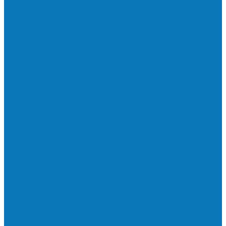
Neste sábado (23) e domingo (24), a bola
volta a rolar…
Francisquense e Bagaço jogam neste
sábado (18), pela Copa de Veteranos…
Vila Verde e Piraí se enfrentam neste
sábado (11), no campo…
HandBarra no feminino e Fabrica dos
Sonhos no masculino foram…
Prefeito Enivaldo dos Anjos marca
presença na abertura dos jogos de…