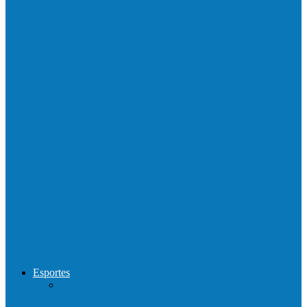
Barra de São Francisco é a 1ª cidade a
receber o…
Prefeitura francisquense realiza mutirão de
limpeza nos bairros Cruzeiro e Santa…
Show com Jhone Moraes e futebol vai
movimentar a comunidade do…
Forró arretado de bom da Terceira Idade
foi sensacional neste domingo…
Esportes