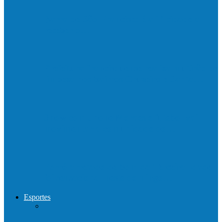
Barra de São Francisco é a 1ª cidade a
receber o…
Prefeitura francisquense realiza mutirão de
limpeza nos bairros Cruzeiro e Santa…
Show com Jhone Moraes e futebol vai
movimentar a comunidade do…
Forró arretado de bom da Terceira Idade
foi sensacional neste domingo…
Esportes