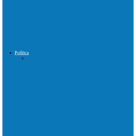
Motorista perde controle de automóvel e
bate contra muro de supermercado
Motociclista morre após bater de frente
com carro na BR-101, em…
Política
Praça da Vila Luciene ganha novo nome
em homenagem a Paulo…
Governo entrega mudas para pequenos
agricultores de Águia Branca,
Mantenópolis e…