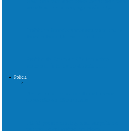
Mais uma ponte ecológica construída pela
prefeitura Francisco, agora são 67,…
Prefeitura francisquense recupera trecho
da estrada do Denzol e Rio do…
Prefeito de Barra de São Francisco
percorreu interior do distrito de…
Polícia
DPCAI cumpre mandado de busca e
apreensão em São Mateus
PCES prende em flagrante suspeito de
estupro de vulnerável em Nova…