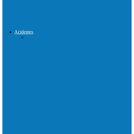
Reconstrução da ponte que caiu durante
enchente entre o Campo Novo…
Acidentes
Acidente entre carros deixa um morto e 4
feridos na BR…
Motociclista morre em colisão com
caminhonete em Ecoporanga
Acidente entre carretas interdita a BR 101
em Linhares