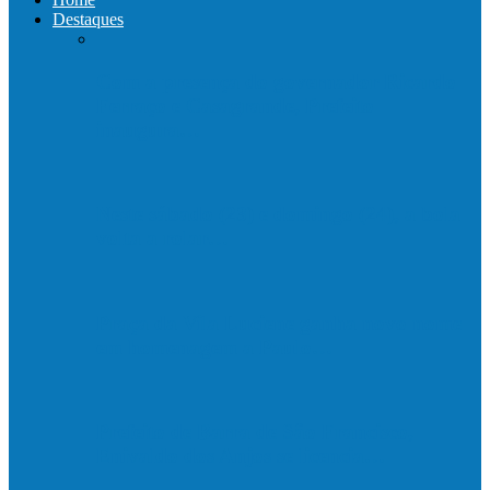
Destaques
Com a presença do governador Ricardo
Ferraço e Casagrande, Prefeito
inaugura…
Neste sábado (23) e domingo (24), a bola
volta a rolar…
Praça da Vila Luciene ganha novo nome
em homenagem a Paulo…
Prefeito de Barra de São Francisco,
Enivaldo dos Anjos se licencia…