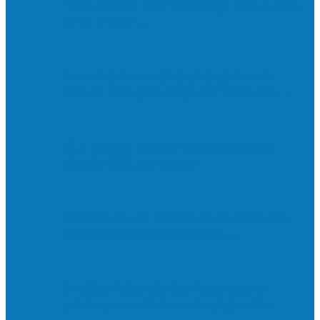
Neste sábado (23) e domingo (24), a bola
volta a rolar…
Francisquense e Bagaço jogam neste
sábado (18), pela Copa de Veteranos…
Vila Verde e Piraí se enfrentam neste
sábado (11), no campo…
HandBarra no feminino e Fabrica dos
Sonhos no masculino foram…
Prefeito Enivaldo dos Anjos marca
presença na abertura dos jogos de…