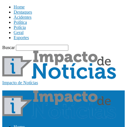
Home
Destaques
Acidentes
Política
Polícia
Geral
Esportes
Buscar
Impacto de Notícias
Home