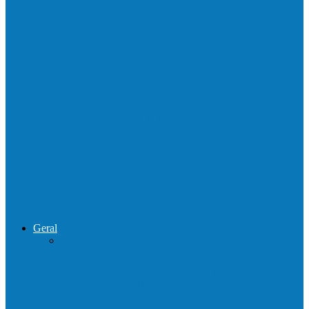
Homem é preso por tráfico de drogas no
interior de Ecoporanga
Polícias Civil e Militar realizam operação
de combate ao tráfico e…
Operação Sentinela resulta em apreensão
de armas e munições em Águia…
Geral
Patrolamento de estrada segue pelo
Córrego da Pipoca em Rio do…