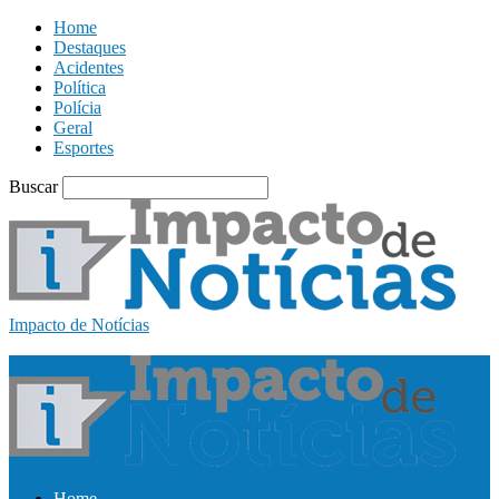
Home
Destaques
Acidentes
Política
Polícia
Geral
Esportes
Buscar
Impacto de Notícias
Home