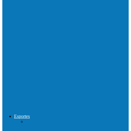
Barra de São Francisco é a 1ª cidade a
receber o…
Prefeitura francisquense realiza mutirão de
limpeza nos bairros Cruzeiro e Santa…
Show com Jhone Moraes e futebol vai
movimentar a comunidade do…
Forró arretado de bom da Terceira Idade
foi sensacional neste domingo…
Esportes