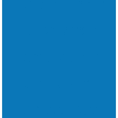
Neste sábado (23) e domingo (24), a bola
volta a rolar…
Francisquense e Bagaço jogam neste
sábado (18), pela Copa de Veteranos…
Vila Verde e Piraí se enfrentam neste
sábado (11), no campo…
HandBarra no feminino e Fabrica dos
Sonhos no masculino foram…
Prefeito Enivaldo dos Anjos marca
presença na abertura dos jogos de…