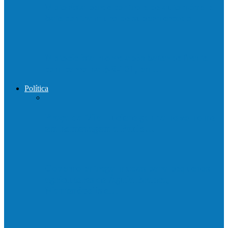
Motorista perde controle de automóvel e
bate contra muro de supermercado
Motociclista morre após bater de frente
com carro na BR-101, em…
Política
Praça da Vila Luciene ganha novo nome
em homenagem a Paulo…
Governo entrega mudas para pequenos
agricultores de Águia Branca,
Mantenópolis e…