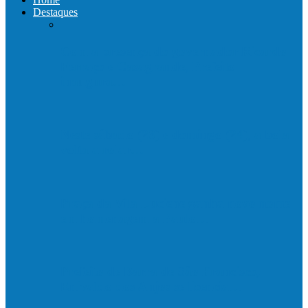
Destaques
Com a presença do governador Ricardo
Ferraço e Casagrande, Prefeito
inaugura…
Neste sábado (23) e domingo (24), a bola
volta a rolar…
Praça da Vila Luciene ganha novo nome
em homenagem a Paulo…
Prefeito de Barra de São Francisco,
Enivaldo dos Anjos se licencia…