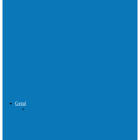
Homem é preso por tráfico de drogas no
interior de Ecoporanga
Polícias Civil e Militar realizam operação
de combate ao tráfico e…
Operação Sentinela resulta em apreensão
de armas e munições em Águia…
Geral
Patrolamento de estrada segue pelo
Córrego da Pipoca em Rio do…