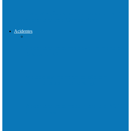
Reconstrução da ponte que caiu durante
enchente entre o Campo Novo…
Acidentes
Acidente entre carros deixa um morto e 4
feridos na BR…
Motociclista morre em colisão com
caminhonete em Ecoporanga
Acidente entre carretas interdita a BR 101
em Linhares