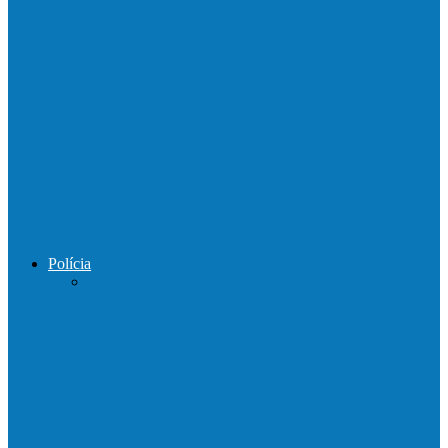
Mais uma ponte ecológica construída pela
prefeitura Francisco, agora são 67,…
Prefeitura francisquense recupera trecho
da estrada do Denzol e Rio do…
Prefeito de Barra de São Francisco
percorreu interior do distrito de…
Polícia
DPCAI cumpre mandado de busca e
apreensão em São Mateus
PCES prende em flagrante suspeito de
estupro de vulnerável em Nova…