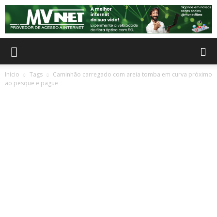
Início
Tags
Caminhão carregado com areia tomba em curva próximo
ao pesque e pague