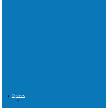
Barra de São Francisco é a 1ª cidade a
receber o…
Prefeitura francisquense realiza mutirão de
limpeza nos bairros Cruzeiro e Santa…
Show com Jhone Moraes e futebol vai
movimentar a comunidade do…
Forró arretado de bom da Terceira Idade
foi sensacional neste domingo…
Esportes