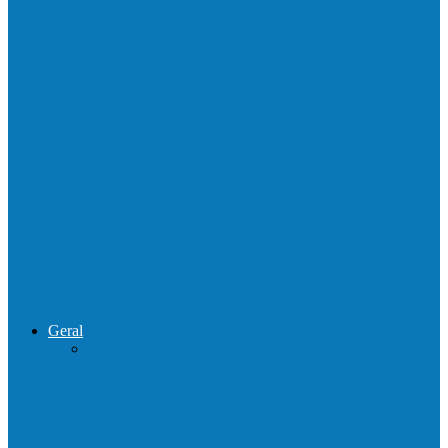
Homem é preso por tráfico de drogas no
interior de Ecoporanga
Polícias Civil e Militar realizam operação
de combate ao tráfico e…
Operação Sentinela resulta em apreensão
de armas e munições em Águia…
Geral
Patrolamento de estrada segue pelo
Córrego da Pipoca em Rio do…