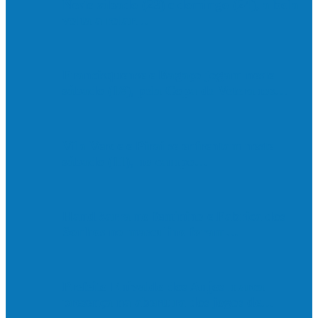
Neste sábado (23) e domingo (24), a bola
volta a rolar…
Francisquense e Bagaço jogam neste
sábado (18), pela Copa de Veteranos…
Vila Verde e Piraí se enfrentam neste
sábado (11), no campo…
HandBarra no feminino e Fabrica dos
Sonhos no masculino foram…
Prefeito Enivaldo dos Anjos marca
presença na abertura dos jogos de…