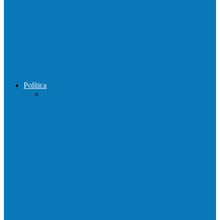
Motorista perde controle de automóvel e
bate contra muro de supermercado
Motociclista morre após bater de frente
com carro na BR-101, em…
Política
Praça da Vila Luciene ganha novo nome
em homenagem a Paulo…
Governo entrega mudas para pequenos
agricultores de Águia Branca,
Mantenópolis e…