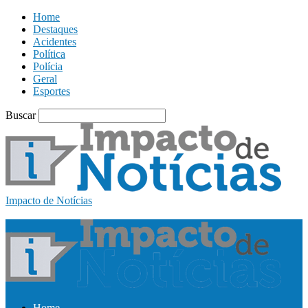
Home
Destaques
Acidentes
Política
Polícia
Geral
Esportes
Buscar
Impacto de Notícias
Home