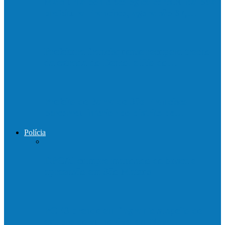
Mais uma ponte ecológica construída pela
prefeitura Francisco, agora são 67,…
Prefeitura francisquense recupera trecho
da estrada do Denzol e Rio do…
Prefeito de Barra de São Francisco
percorreu interior do distrito de…
Polícia
DPCAI cumpre mandado de busca e
apreensão em São Mateus
PCES prende em flagrante suspeito de
estupro de vulnerável em Nova…