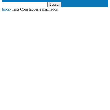
Início
Tags
Com facões e machados