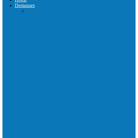
Destaques
Com a presença do governador Ricardo
Ferraço e Casagrande, Prefeito
inaugura…
Neste sábado (23) e domingo (24), a bola
volta a rolar…
Praça da Vila Luciene ganha novo nome
em homenagem a Paulo…
Prefeito de Barra de São Francisco,
Enivaldo dos Anjos se licencia…