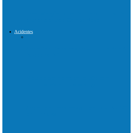
Reconstrução da ponte que caiu durante
enchente entre o Campo Novo…
Acidentes
Acidente entre carros deixa um morto e 4
feridos na BR…
Motociclista morre em colisão com
caminhonete em Ecoporanga
Acidente entre carretas interdita a BR 101
em Linhares