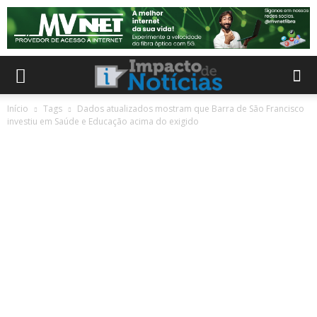
Início
Tags
Dados atualizados mostram que Barra de São Francisco
investiu em Saúde e Educação acima do exigido