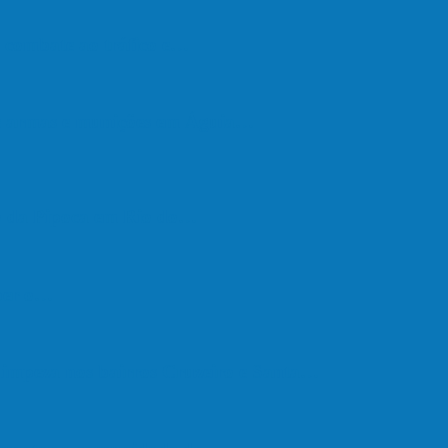
de combate ao tráfico e…
de armas e munições em Águia…
go da Pipoca em Rio do…
eber o…
e limpeza nos bairros Cruzeiro e Santa…