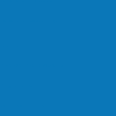
vimentar a comunidade do…
oi sensacional neste domingo…
lta a rolar…
 (18), pela Copa de Veteranos…
do (11), no campo…
hos no masculino foram…