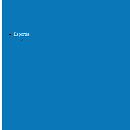
Show com Jhone Moraes e futebol vai mo
Forró arretado de bom da Terceira Idade f
Esportes
Neste sábado (23) e domingo (24), a bola vo
Francisquense e Bagaço jogam neste sábado
Vila Verde e Piraí se enfrentam neste sába
HandBarra no feminino e Fabrica dos Son