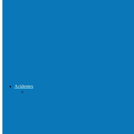
Neste sábado (23) e domingo (24), a bola vo
Praça da Vila Luciene ganha novo nome 
Prefeito de Barra de São Francisco, Enivald
Reconstrução da ponte que caiu durante e
Acidentes
Acidente entre carros deixa um morto e 4 
Motociclista morre em colisão com caminh