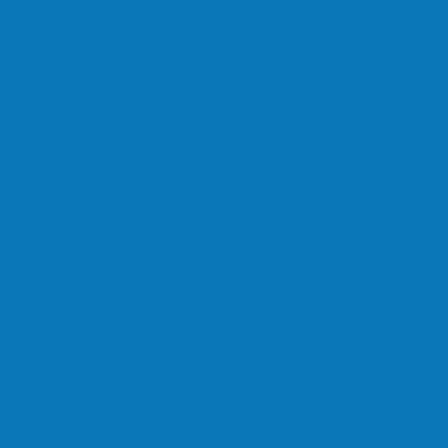
lta a rolar…
em homenagem a Paulo…
o dos Anjos se licencia…
nchente entre o Campo Novo…
feridos na BR…
onete em Ecoporanga