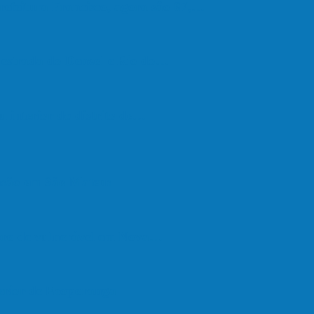
refeitura Francisco, agora são 67,…
a estrada do Denzol e Rio do…
u interior do distrito de…
são em São Mateus
upro de vulnerável em Nova…
terior de Ecoporanga