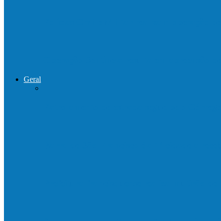
Polícias Civil e Militar realizam operação 
Operação Sentinela resulta em apreensão 
Geral
Patrolamento de estrada segue pelo Córre
Barra de São Francisco é a 1ª cidade a rec
Prefeitura francisquense realiza mutirão d