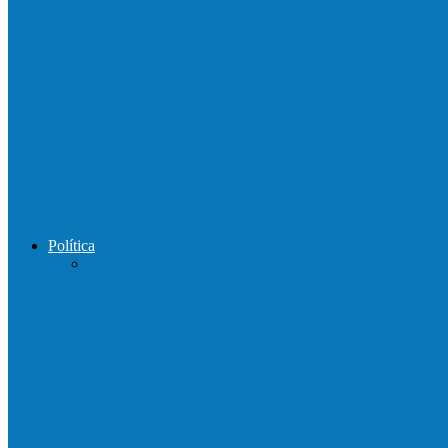
Acidente entre carretas interdita a BR 101 
Motorista perde controle de automóvel e b
Motociclista morre após bater de frente c
Política
Praça da Vila Luciene ganha novo nome 
Governo entrega mudas para pequenos agri