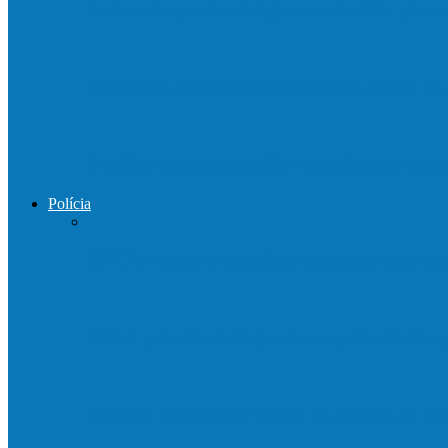
Mais uma ponte ecológica construída pela p
Prefeitura francisquense recupera trecho d
Prefeito de Barra de São Francisco percorre
Polícia
DPCAI cumpre mandado de busca e apreen
PCES prende em flagrante suspeito de est
Homem é preso por tráfico de drogas no in