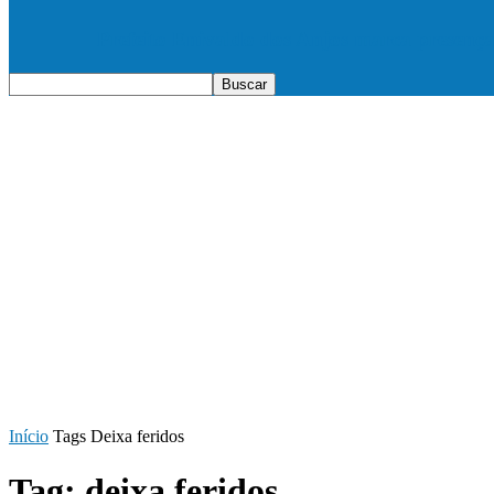
Prefeito Enivaldo dos Anjos marca presenç
Início
Tags
Deixa feridos
Tag: deixa feridos