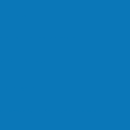
em Linhares
ate contra muro de supermercado
om carro na BR-101, em…
em homenagem a Paulo…
cultores de Águia Branca, Mantenópolis e…