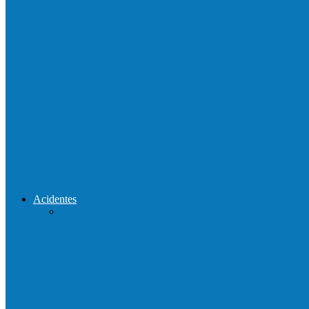
Neste sábado (23) e domingo (24), a bola vo
Praça da Vila Luciene ganha novo nome 
Prefeito de Barra de São Francisco, Enivald
Reconstrução da ponte que caiu durante e
Acidentes
Acidente entre carros deixa um morto e 4 
Motociclista morre em colisão com caminh