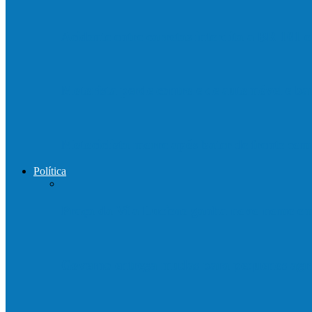
Acidente entre carretas interdita a BR 101 
Motorista perde controle de automóvel e b
Motociclista morre após bater de frente c
Política
Praça da Vila Luciene ganha novo nome 
Governo entrega mudas para pequenos agri