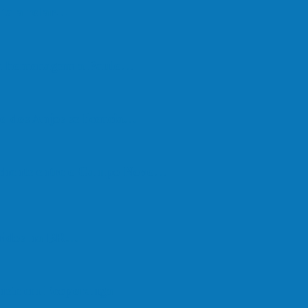
lta a rolar…
em homenagem a Paulo…
o dos Anjos se licencia…
nchente entre o Campo Novo…
feridos na BR…
onete em Ecoporanga