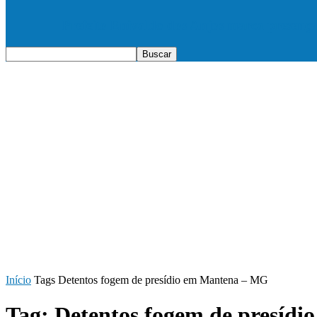
Prefeito Enivaldo dos Anjos marca presenç
Início
Tags
Detentos fogem de presídio em Mantena – MG
Tag: Detentos fogem de presíd