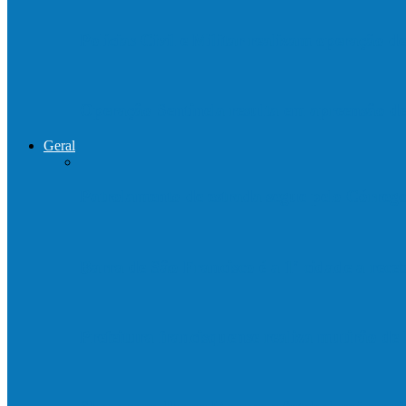
Polícias Civil e Militar realizam operação 
Operação Sentinela resulta em apreensão 
Geral
Patrolamento de estrada segue pelo Córre
Barra de São Francisco é a 1ª cidade a rec
Prefeitura francisquense realiza mutirão d