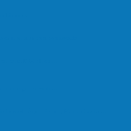
em Linhares
ate contra muro de supermercado
om carro na BR-101, em…
em homenagem a Paulo…
cultores de Águia Branca, Mantenópolis e…