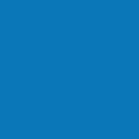
refeitura Francisco, agora são 67,…
a estrada do Denzol e Rio do…
u interior do distrito de…
são em São Mateus
upro de vulnerável em Nova…
terior de Ecoporanga