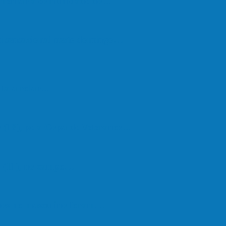
vimentar a comunidade do…
oi sensacional neste domingo…
lta a rolar…
 (18), pela Copa de Veteranos…
do (11), no campo…
hos no masculino foram…