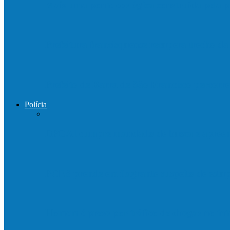
Mais uma ponte ecológica construída pela p
Prefeitura francisquense recupera trecho d
Prefeito de Barra de São Francisco percorre
Polícia
DPCAI cumpre mandado de busca e apreen
PCES prende em flagrante suspeito de est
Homem é preso por tráfico de drogas no in