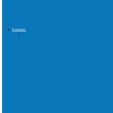
Show com Jhone Moraes e futebol vai mo
Forró arretado de bom da Terceira Idade f
Esportes
Neste sábado (23) e domingo (24), a bola vo
Francisquense e Bagaço jogam neste sábado
Vila Verde e Piraí se enfrentam neste sába
HandBarra no feminino e Fabrica dos Son