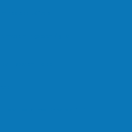
de combate ao tráfico e…
de armas e munições em Águia…
go da Pipoca em Rio do…
eber o…
e limpeza nos bairros Cruzeiro e Santa…