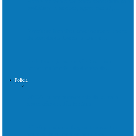
Mais uma ponte ecológica construída pela
prefeitura Francisco, agora são 67,…
Prefeitura francisquense recupera trecho
da estrada do Denzol e Rio do…
Prefeito de Barra de São Francisco
percorreu interior do distrito de…
Polícia
DPCAI cumpre mandado de busca e
apreensão em São Mateus
PCES prende em flagrante suspeito de
estupro de vulnerável em Nova…