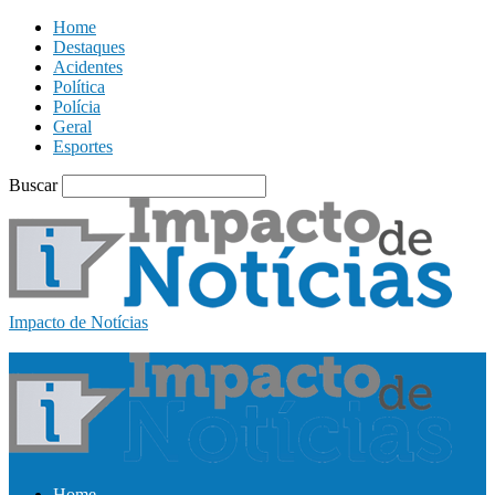
Home
Destaques
Acidentes
Política
Polícia
Geral
Esportes
Buscar
Impacto de Notícias
Home