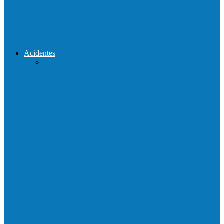
Reconstrução da ponte que caiu durante
enchente entre o Campo Novo…
Acidentes
Acidente entre carros deixa um morto e 4
feridos na BR…
Motociclista morre em colisão com
caminhonete em Ecoporanga
Acidente entre carretas interdita a BR 101
em Linhares