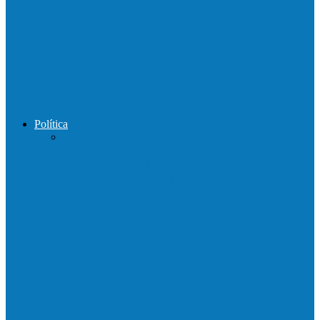
Motorista perde controle de automóvel e
bate contra muro de supermercado
Motociclista morre após bater de frente
com carro na BR-101, em…
Política
Praça da Vila Luciene ganha novo nome
em homenagem a Paulo…
Governo entrega mudas para pequenos
agricultores de Águia Branca,
Mantenópolis e…