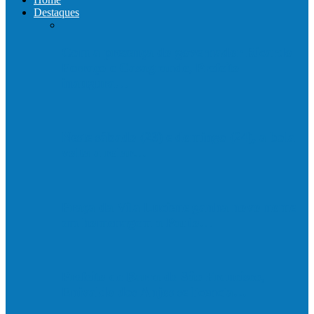
Destaques
Com a presença do governador Ricardo
Ferraço e Casagrande, Prefeito
inaugura…
Neste sábado (23) e domingo (24), a bola
volta a rolar…
Praça da Vila Luciene ganha novo nome
em homenagem a Paulo…
Prefeito de Barra de São Francisco,
Enivaldo dos Anjos se licencia…