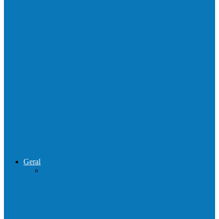
Homem é preso por tráfico de drogas no
interior de Ecoporanga
Polícias Civil e Militar realizam operação
de combate ao tráfico e…
Operação Sentinela resulta em apreensão
de armas e munições em Águia…
Geral
Patrolamento de estrada segue pelo
Córrego da Pipoca em Rio do…