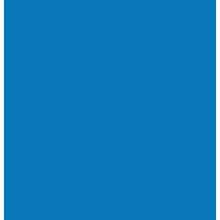
Neste sábado (23) e domingo (24), a bola
volta a rolar…
Francisquense e Bagaço jogam neste
sábado (18), pela Copa de Veteranos…
Vila Verde e Piraí se enfrentam neste
sábado (11), no campo…
HandBarra no feminino e Fabrica dos
Sonhos no masculino foram…
Prefeito Enivaldo dos Anjos marca
presença na abertura dos jogos de…