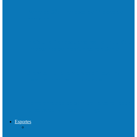
Barra de São Francisco é a 1ª cidade a
receber o…
Prefeitura francisquense realiza mutirão de
limpeza nos bairros Cruzeiro e Santa…
Show com Jhone Moraes e futebol vai
movimentar a comunidade do…
Forró arretado de bom da Terceira Idade
foi sensacional neste domingo…
Esportes