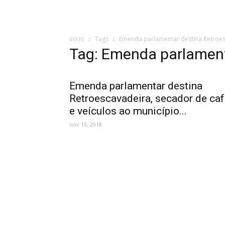
Início
Tags
Emenda parlamentar destina Retroe
Tag: Emenda parlament
Emenda parlamentar destina
Retroescavadeira, secador de ca
e veículos ao município...
nov 13, 2018