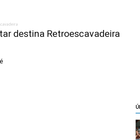
scavadeira
ar destina Retroescavadeira
fé
Ú