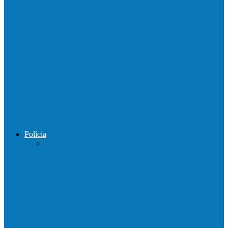
Mais uma ponte ecológica construída pela
prefeitura Francisco, agora são 67,…
Prefeitura francisquense recupera trecho
da estrada do Denzol e Rio do…
Prefeito de Barra de São Francisco
percorreu interior do distrito de…
Polícia
DPCAI cumpre mandado de busca e
apreensão em São Mateus
PCES prende em flagrante suspeito de
estupro de vulnerável em Nova…