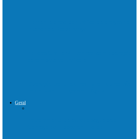
Homem é preso por tráfico de drogas no
interior de Ecoporanga
Polícias Civil e Militar realizam operação
de combate ao tráfico e…
Operação Sentinela resulta em apreensão
de armas e munições em Águia…
Geral
Patrolamento de estrada segue pelo
Córrego da Pipoca em Rio do…