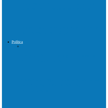
Motorista perde controle de automóvel e
bate contra muro de supermercado
Motociclista morre após bater de frente
com carro na BR-101, em…
Política
Praça da Vila Luciene ganha novo nome
em homenagem a Paulo…
Governo entrega mudas para pequenos
agricultores de Águia Branca,
Mantenópolis e…