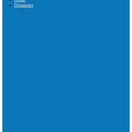
Destaques
Com a presença do governador Ricardo
Ferraço e Casagrande, Prefeito
inaugura…
Neste sábado (23) e domingo (24), a bola
volta a rolar…
Praça da Vila Luciene ganha novo nome
em homenagem a Paulo…
Prefeito de Barra de São Francisco,
Enivaldo dos Anjos se licencia…