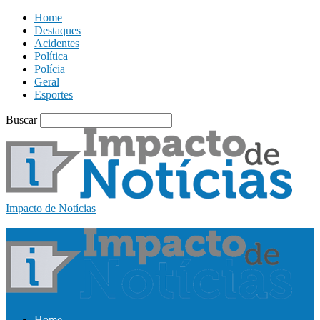
Home
Destaques
Acidentes
Política
Polícia
Geral
Esportes
Buscar
Impacto de Notícias
Home