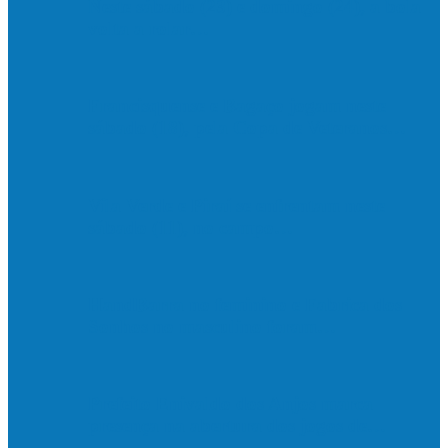
Neste sábado (23) e domingo (24), a bola
volta a rolar…
Francisquense e Bagaço jogam neste
sábado (18), pela Copa de Veteranos…
Vila Verde e Piraí se enfrentam neste
sábado (11), no campo…
HandBarra no feminino e Fabrica dos
Sonhos no masculino foram…
Prefeito Enivaldo dos Anjos marca
presença na abertura dos jogos de…