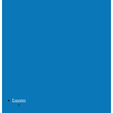
Barra de São Francisco é a 1ª cidade a
receber o…
Prefeitura francisquense realiza mutirão de
limpeza nos bairros Cruzeiro e Santa…
Show com Jhone Moraes e futebol vai
movimentar a comunidade do…
Forró arretado de bom da Terceira Idade
foi sensacional neste domingo…
Esportes