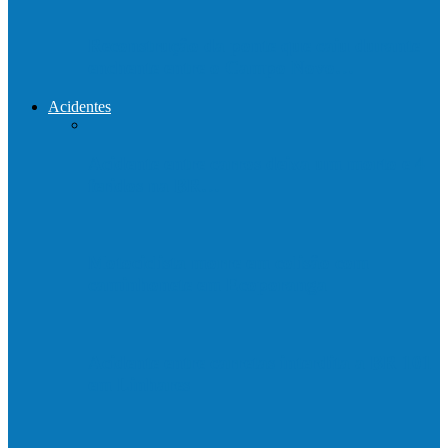
Reconstrução da ponte que caiu durante
enchente entre o Campo Novo…
Acidentes
Acidente entre carros deixa um morto e 4
feridos na BR…
Motociclista morre em colisão com
caminhonete em Ecoporanga
Acidente entre carretas interdita a BR 101
em Linhares