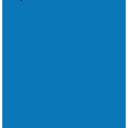
Praça da Vila Luciene ganha novo nome
em homenagem a Paulo…
Governo entrega mudas para pequenos
agricultores de Águia Branca,
Mantenópolis e…
Mais uma ponte ecológica construída pela
prefeitura Francisco, agora são 67,…
Prefeitura francisquense recupera trecho
da estrada do Denzol e Rio do…