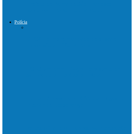
Prefeito de Barra de São Francisco
percorreu interior do distrito de…
Polícia
DPCAI cumpre mandado de busca e
apreensão em São Mateus
PCES prende em flagrante suspeito de
estupro de vulnerável em Nova…
Homem é preso por tráfico de drogas no
interior de Ecoporanga
Polícias Civil e Militar realizam operação