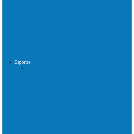
Show com Jhone Moraes e futebol vai
movimentar a comunidade do…
Forró arretado de bom da Terceira Idade
foi sensacional neste domingo…
Esportes
Neste sábado (23) e domingo (24), a bola
volta a rolar…
Francisquense e Bagaço jogam neste
sábado (18), pela Copa de Veteranos…