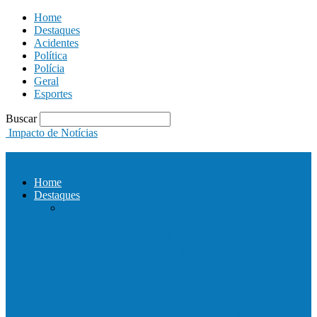
Home
Destaques
Acidentes
Política
Polícia
Geral
Esportes
Buscar
Impacto de Notícias
Home
Destaques
Com a presença do governador Ricardo
Ferraço e Casagrande, Prefeito
inaugura…