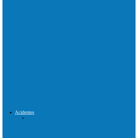
Neste sábado (23) e domingo (24), a bola
volta a rolar…
Praça da Vila Luciene ganha novo nome
em homenagem a Paulo…
Prefeito de Barra de São Francisco,
Enivaldo dos Anjos se licencia…
Reconstrução da ponte que caiu durante
enchente entre o Campo Novo…
Acidentes
Acidente entre carros deixa um morto e 4
feridos na BR…