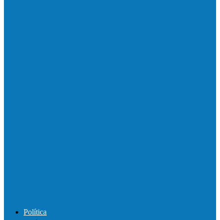
Motociclista morre em colisão com
caminhonete em Ecoporanga
Acidente entre carretas interdita a BR 101
em Linhares
Motorista perde controle de automóvel e
bate contra muro de supermercado
Motociclista morre após bater de frente
com carro na BR-101, em…
Política