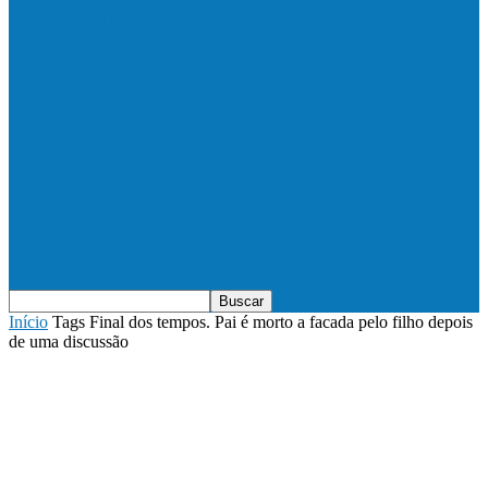
Vila Verde e Piraí se enfrentam neste
sábado (11), no campo…
HandBarra no feminino e Fabrica dos
Sonhos no masculino foram…
Prefeito Enivaldo dos Anjos marca
presença na abertura dos jogos de…
Início
Tags
Final dos tempos. Pai é morto a facada pelo filho depois
de uma discussão