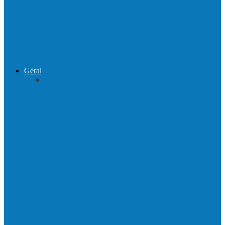
de combate ao tráfico e…
Operação Sentinela resulta em apreensão
de armas e munições em Águia…
Geral
Patrolamento de estrada segue pelo
Córrego da Pipoca em Rio do…
Barra de São Francisco é a 1ª cidade a
receber o…
Prefeitura francisquense realiza mutirão de
limpeza nos bairros Cruzeiro e Santa…