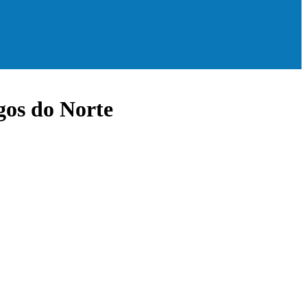
gos do Norte