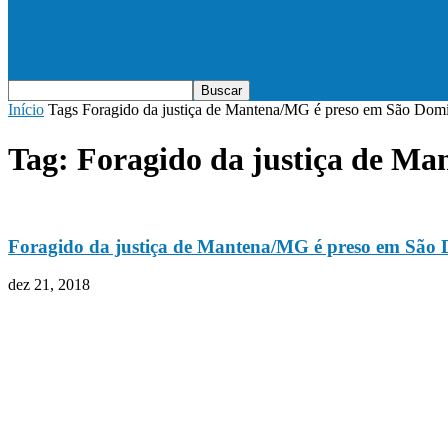
Prefeito Enivaldo dos Anjos marca presenç
Início
Tags
Foragido da justiça de Mantena/MG é preso em São Dom
Tag: Foragido da justiça de M
Foragido da justiça de Mantena/MG é preso em São 
dez 21, 2018