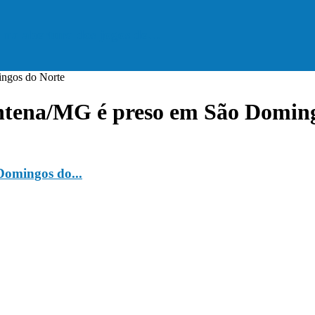
a na abertura dos jogos de…
ingos do Norte
antena/MG é preso em São Domin
Domingos do...