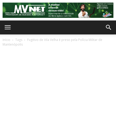
Início
Tags
Fugitivo de Vila Velha é preso pela Polícia Militar de
Mantenópolis