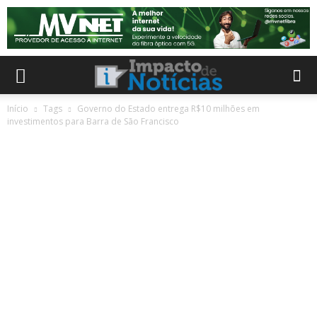
Início
Tags
Governo do Estado entrega R$10 milhões em
investimentos para Barra de São Francisco