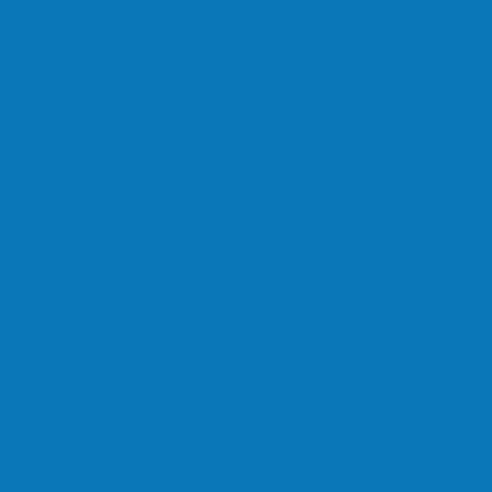
go da Pipoca em Rio do…
eber o…
e limpeza nos bairros Cruzeiro e Santa…
vimentar a comunidade do…
oi sensacional neste domingo…