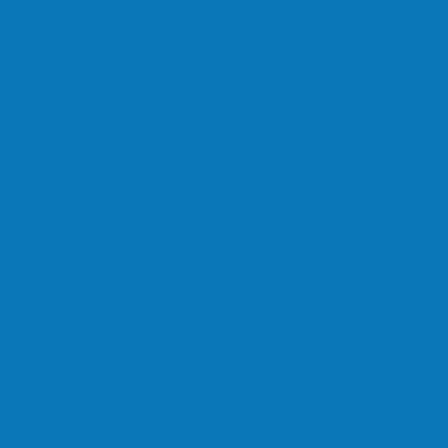
o dos Anjos se licencia…
nchente entre o Campo Novo…
feridos na BR…
onete em Ecoporanga
em Linhares
ate contra muro de supermercado