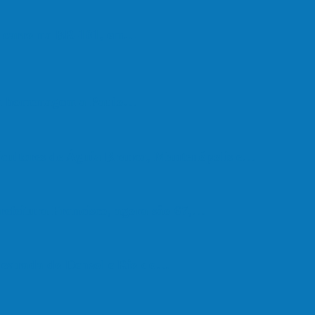
om carro na BR-101, em…
em homenagem a Paulo…
cultores de Águia Branca, Mantenópolis e…
refeitura Francisco, agora são 67,…
a estrada do Denzol e Rio do…