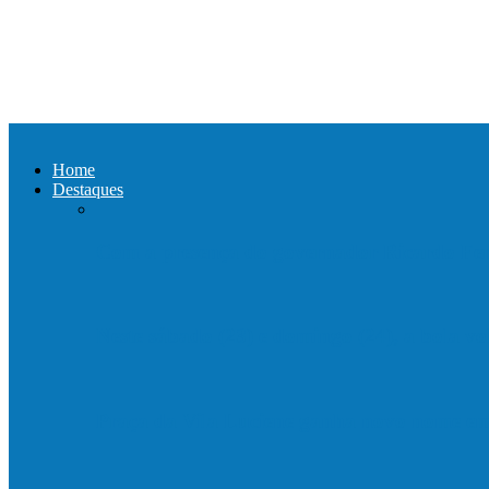
Home
Destaques
Com a presença do governador Ricardo Fer
Neste sábado (23) e domingo (24), a bola vo
Praça da Vila Luciene ganha novo nome 