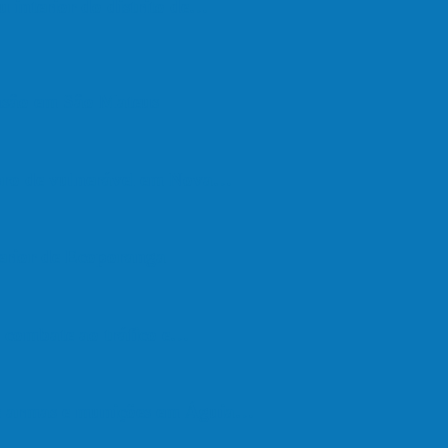
u interior do distrito de…
são em São Mateus
upro de vulnerável em Nova…
terior de Ecoporanga
de combate ao tráfico e…
de armas e munições em Águia…