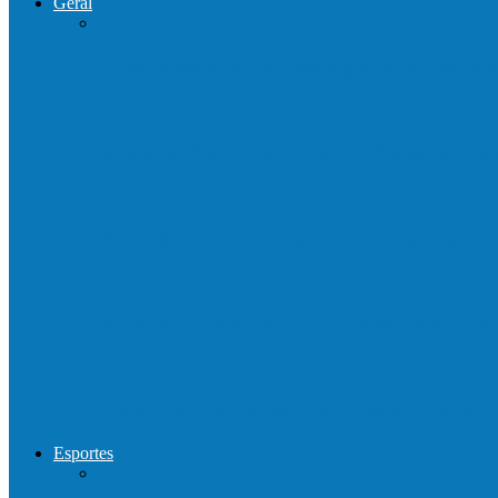
Geral
Patrolamento de estrada segue pelo Córre
Barra de São Francisco é a 1ª cidade a rec
Prefeitura francisquense realiza mutirão d
Show com Jhone Moraes e futebol vai mo
Forró arretado de bom da Terceira Idade f
Esportes