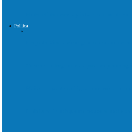
Motociclista morre após bater de frente c
Política
Praça da Vila Luciene ganha novo nome 
Governo entrega mudas para pequenos agri
Mais uma ponte ecológica construída pela p
Prefeitura francisquense recupera trecho d