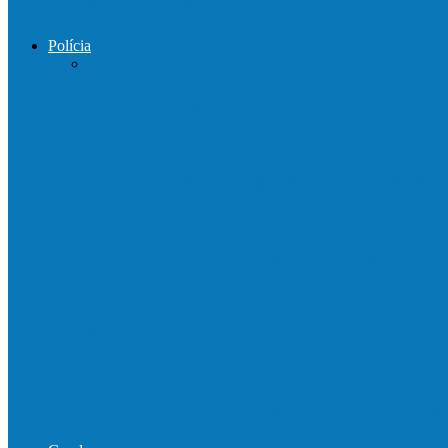
Prefeito de Barra de São Francisco percorre
Polícia
DPCAI cumpre mandado de busca e apreen
PCES prende em flagrante suspeito de est
Homem é preso por tráfico de drogas no in
Polícias Civil e Militar realizam operação 
Operação Sentinela resulta em apreensão 