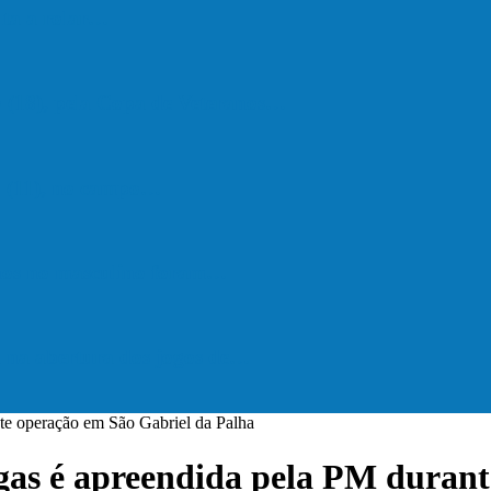
lta a rolar…
 (18), pela Copa de Veteranos…
do (11), no campo…
hos no masculino foram…
a na abertura dos jogos de…
te operação em São Gabriel da Palha
gas é apreendida pela PM durant