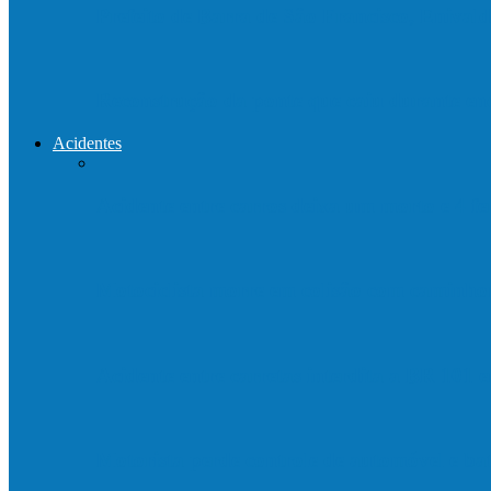
Prefeito de Barra de São Francisco, Enivald
Reconstrução da ponte que caiu durante e
Acidentes
Acidente entre carros deixa um morto e 4 
Motociclista morre em colisão com caminh
Acidente entre carretas interdita a BR 101 
Motorista perde controle de automóvel e b