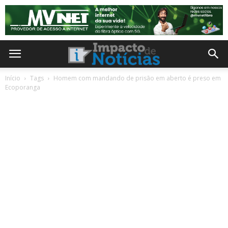
Início
Tags
Homem com mandando de prisão em aberto é preso em
Ecoporanga