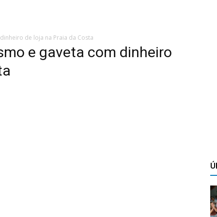
inheiro de loja na Praia da Costa
smo e gaveta com dinheiro
ta
Ú