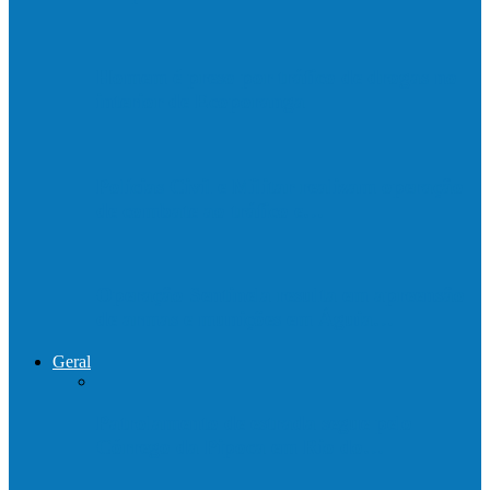
Homem é preso por tráfico de drogas no
interior de Ecoporanga
Polícias Civil e Militar realizam operação
de combate ao tráfico e…
Operação Sentinela resulta em apreensão
de armas e munições em Águia…
Geral
Patrolamento de estrada segue pelo
Córrego da Pipoca em Rio do…