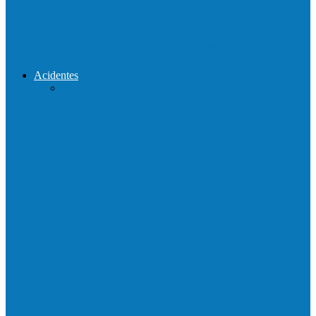
Reconstrução da ponte que caiu durante
enchente entre o Campo Novo…
Acidentes
Acidente entre carros deixa um morto e 4
feridos na BR…
Motociclista morre em colisão com
caminhonete em Ecoporanga
Acidente entre carretas interdita a BR 101
em Linhares