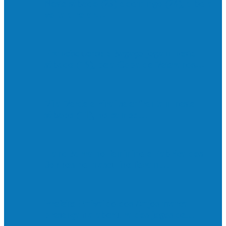
Neste sábado (23) e domingo (24), a bola
volta a rolar…
Francisquense e Bagaço jogam neste
sábado (18), pela Copa de Veteranos…
Vila Verde e Piraí se enfrentam neste
sábado (11), no campo…
HandBarra no feminino e Fabrica dos
Sonhos no masculino foram…
Prefeito Enivaldo dos Anjos marca
presença na abertura dos jogos de…