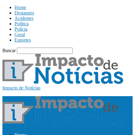
Home
Destaques
Acidentes
Política
Polícia
Geral
Esportes
Buscar
Impacto de Notícias
Home