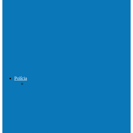
Mais uma ponte ecológica construída pela
prefeitura Francisco, agora são 67,…
Prefeitura francisquense recupera trecho
da estrada do Denzol e Rio do…
Prefeito de Barra de São Francisco
percorreu interior do distrito de…
Polícia
DPCAI cumpre mandado de busca e
apreensão em São Mateus
PCES prende em flagrante suspeito de
estupro de vulnerável em Nova…