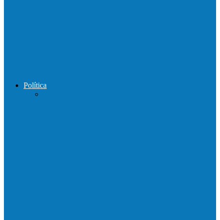
Motorista perde controle de automóvel e
bate contra muro de supermercado
Motociclista morre após bater de frente
com carro na BR-101, em…
Política
Praça da Vila Luciene ganha novo nome
em homenagem a Paulo…
Governo entrega mudas para pequenos
agricultores de Águia Branca,
Mantenópolis e…