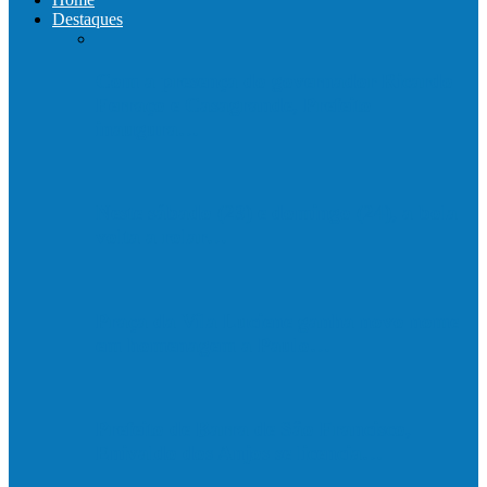
Destaques
Com a presença do governador Ricardo
Ferraço e Casagrande, Prefeito
inaugura…
Neste sábado (23) e domingo (24), a bola
volta a rolar…
Praça da Vila Luciene ganha novo nome
em homenagem a Paulo…
Prefeito de Barra de São Francisco,
Enivaldo dos Anjos se licencia…