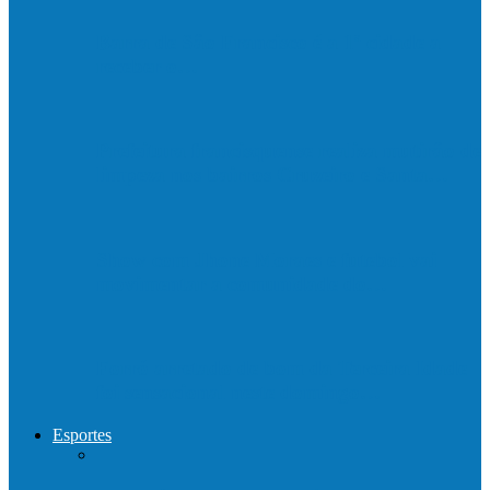
Barra de São Francisco é a 1ª cidade a
receber o…
Prefeitura francisquense realiza mutirão de
limpeza nos bairros Cruzeiro e Santa…
Show com Jhone Moraes e futebol vai
movimentar a comunidade do…
Forró arretado de bom da Terceira Idade
foi sensacional neste domingo…
Esportes