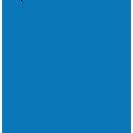
Praça da Vila Luciene ganha novo nome
em homenagem a Paulo…
Governo entrega mudas para pequenos
agricultores de Águia Branca,
Mantenópolis e…
Mais uma ponte ecológica construída pela
prefeitura Francisco, agora são 67,…
Prefeitura francisquense recupera trecho
da estrada do Denzol e Rio do…