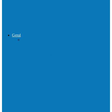
de combate ao tráfico e…
Operação Sentinela resulta em apreensão
de armas e munições em Águia…
Geral
Patrolamento de estrada segue pelo
Córrego da Pipoca em Rio do…
Barra de São Francisco é a 1ª cidade a
receber o…
Prefeitura francisquense realiza mutirão de
limpeza nos bairros Cruzeiro e Santa…