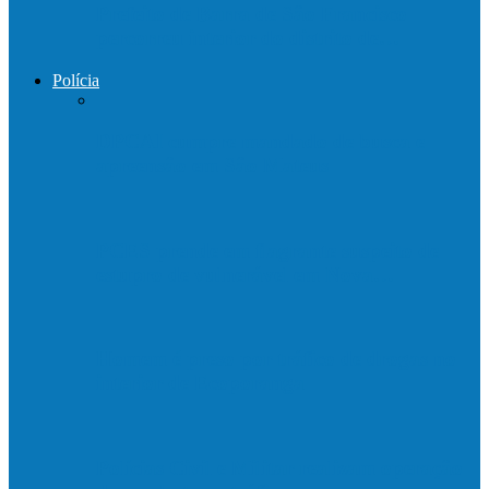
Prefeito de Barra de São Francisco
percorreu interior do distrito de…
Polícia
DPCAI cumpre mandado de busca e
apreensão em São Mateus
PCES prende em flagrante suspeito de
estupro de vulnerável em Nova…
Homem é preso por tráfico de drogas no
interior de Ecoporanga
Polícias Civil e Militar realizam operação