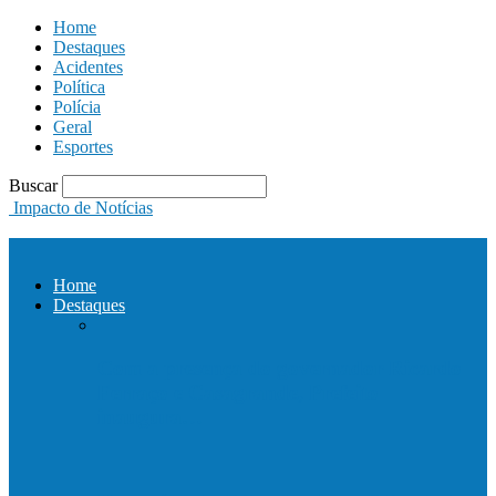
Home
Destaques
Acidentes
Política
Polícia
Geral
Esportes
Buscar
Impacto de Notícias
Home
Destaques
Com a presença do governador Ricardo
Ferraço e Casagrande, Prefeito
inaugura…