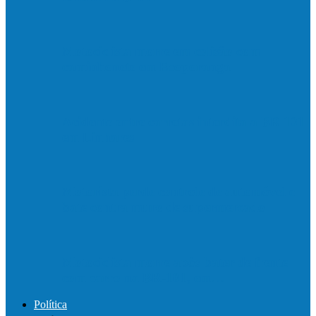
Motociclista morre em colisão com
caminhonete em Ecoporanga
Acidente entre carretas interdita a BR 101
em Linhares
Motorista perde controle de automóvel e
bate contra muro de supermercado
Motociclista morre após bater de frente
com carro na BR-101, em…
Política