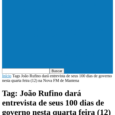
Vila Verde e Piraí se enfrentam neste
sábado (11), no campo…
HandBarra no feminino e Fabrica dos
Sonhos no masculino foram…
Prefeito Enivaldo dos Anjos marca
presença na abertura dos jogos de…
Início
Tags
João Rufino dará entrevista de seus 100 dias de governo
nesta quarta feira (12) na Nova FM de Mantena
Tag: João Rufino dará
entrevista de seus 100 dias de
governo nesta quarta feira (12)