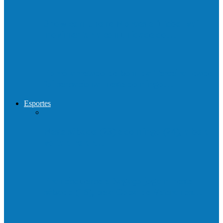
Show com Jhone Moraes e futebol vai
movimentar a comunidade do…
Forró arretado de bom da Terceira Idade
foi sensacional neste domingo…
Esportes
Neste sábado (23) e domingo (24), a bola
volta a rolar…
Francisquense e Bagaço jogam neste
sábado (18), pela Copa de Veteranos…