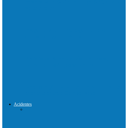
Neste sábado (23) e domingo (24), a bola
volta a rolar…
Praça da Vila Luciene ganha novo nome
em homenagem a Paulo…
Prefeito de Barra de São Francisco,
Enivaldo dos Anjos se licencia…
Reconstrução da ponte que caiu durante
enchente entre o Campo Novo…
Acidentes
Acidente entre carros deixa um morto e 4
feridos na BR…