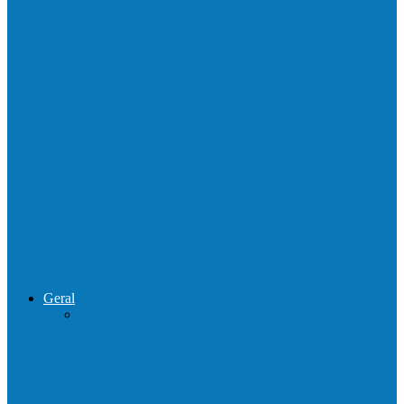
Homem é preso por tráfico de drogas no
interior de Ecoporanga
Polícias Civil e Militar realizam operação
de combate ao tráfico e…
Operação Sentinela resulta em apreensão
de armas e munições em Águia…
Geral
Patrolamento de estrada segue pelo
Córrego da Pipoca em Rio do…