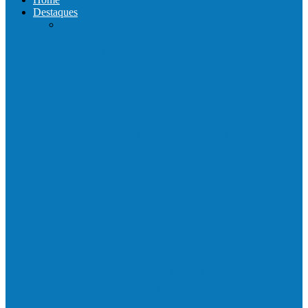
Destaques
Com a presença do governador Ricardo
Ferraço e Casagrande, Prefeito
inaugura…
Neste sábado (23) e domingo (24), a bola
volta a rolar…
Praça da Vila Luciene ganha novo nome
em homenagem a Paulo…
Prefeito de Barra de São Francisco,
Enivaldo dos Anjos se licencia…