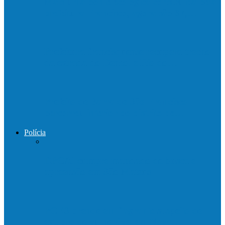
Mais uma ponte ecológica construída pela
prefeitura Francisco, agora são 67,…
Prefeitura francisquense recupera trecho
da estrada do Denzol e Rio do…
Prefeito de Barra de São Francisco
percorreu interior do distrito de…
Polícia
DPCAI cumpre mandado de busca e
apreensão em São Mateus
PCES prende em flagrante suspeito de
estupro de vulnerável em Nova…