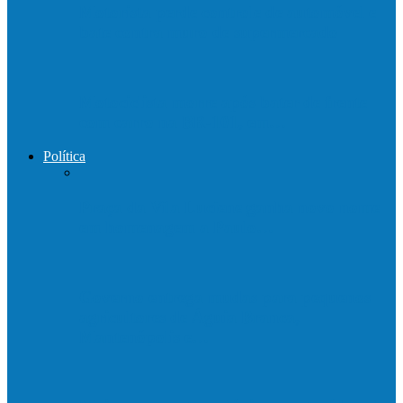
Motorista perde controle de automóvel e
bate contra muro de supermercado
Motociclista morre após bater de frente
com carro na BR-101, em…
Política
Praça da Vila Luciene ganha novo nome
em homenagem a Paulo…
Governo entrega mudas para pequenos
agricultores de Águia Branca,
Mantenópolis e…