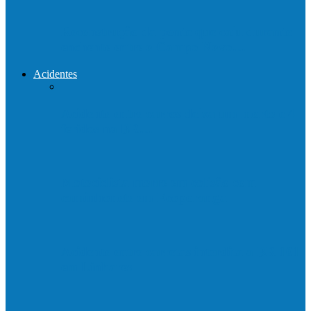
Reconstrução da ponte que caiu durante
enchente entre o Campo Novo…
Acidentes
Acidente entre carros deixa um morto e 4
feridos na BR…
Motociclista morre em colisão com
caminhonete em Ecoporanga
Acidente entre carretas interdita a BR 101
em Linhares