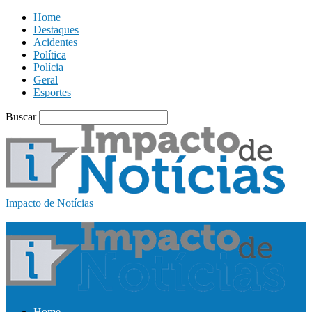
Home
Destaques
Acidentes
Política
Polícia
Geral
Esportes
Buscar
Impacto de Notícias
Home