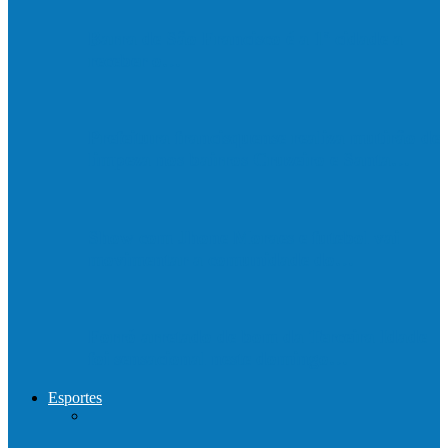
Barra de São Francisco é a 1ª cidade a
receber o…
Prefeitura francisquense realiza mutirão de
limpeza nos bairros Cruzeiro e Santa…
Show com Jhone Moraes e futebol vai
movimentar a comunidade do…
Forró arretado de bom da Terceira Idade
foi sensacional neste domingo…
Esportes