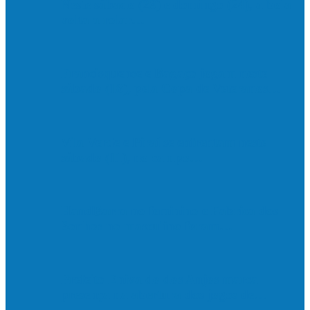
Neste sábado (23) e domingo (24), a bola
volta a rolar…
Francisquense e Bagaço jogam neste
sábado (18), pela Copa de Veteranos…
Vila Verde e Piraí se enfrentam neste
sábado (11), no campo…
HandBarra no feminino e Fabrica dos
Sonhos no masculino foram…
Prefeito Enivaldo dos Anjos marca
presença na abertura dos jogos de…