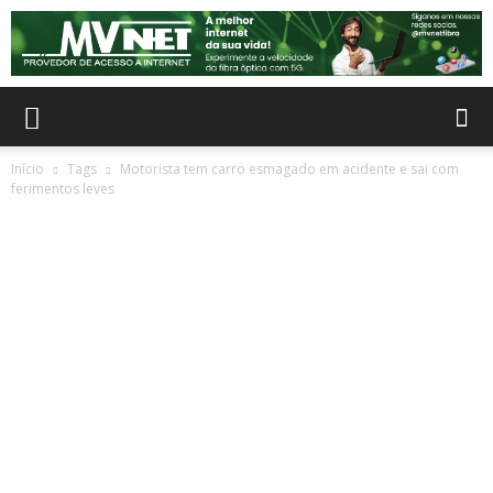
Início
Tags
Motorista tem carro esmagado em acidente e sai com
ferimentos leves