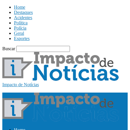
Home
Destaques
Acidentes
Política
Polícia
Geral
Esportes
Buscar
Impacto de Notícias
Home