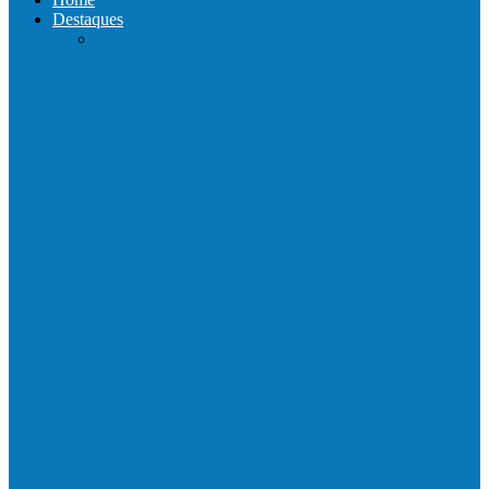
Destaques
Com a presença do governador Ricardo
Ferraço e Casagrande, Prefeito
inaugura…
Neste sábado (23) e domingo (24), a bola
volta a rolar…
Praça da Vila Luciene ganha novo nome
em homenagem a Paulo…
Prefeito de Barra de São Francisco,
Enivaldo dos Anjos se licencia…