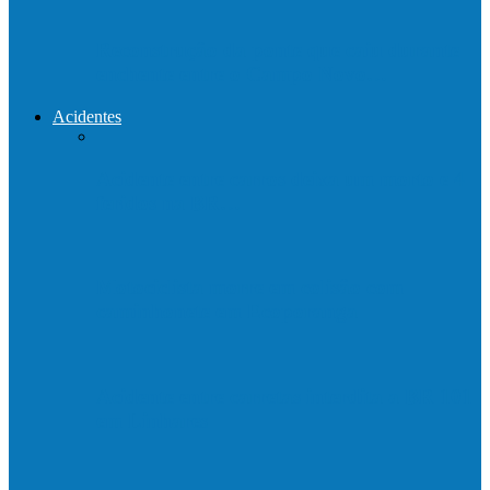
Reconstrução da ponte que caiu durante
enchente entre o Campo Novo…
Acidentes
Acidente entre carros deixa um morto e 4
feridos na BR…
Motociclista morre em colisão com
caminhonete em Ecoporanga
Acidente entre carretas interdita a BR 101
em Linhares