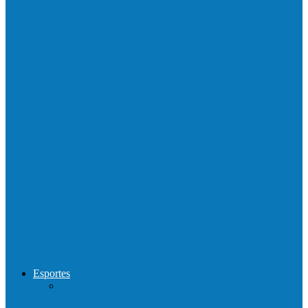
Barra de São Francisco é a 1ª cidade a
receber o…
Prefeitura francisquense realiza mutirão de
limpeza nos bairros Cruzeiro e Santa…
Show com Jhone Moraes e futebol vai
movimentar a comunidade do…
Forró arretado de bom da Terceira Idade
foi sensacional neste domingo…
Esportes