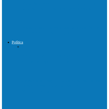
Motorista perde controle de automóvel e
bate contra muro de supermercado
Motociclista morre após bater de frente
com carro na BR-101, em…
Política
Praça da Vila Luciene ganha novo nome
em homenagem a Paulo…
Governo entrega mudas para pequenos
agricultores de Águia Branca,
Mantenópolis e…