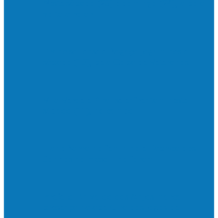
Neste sábado (23) e domingo (24), a bola
volta a rolar…
Francisquense e Bagaço jogam neste
sábado (18), pela Copa de Veteranos…
Vila Verde e Piraí se enfrentam neste
sábado (11), no campo…
HandBarra no feminino e Fabrica dos
Sonhos no masculino foram…
Prefeito Enivaldo dos Anjos marca
presença na abertura dos jogos de…