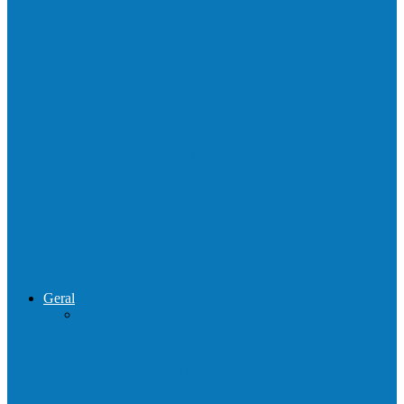
Homem é preso por tráfico de drogas no
interior de Ecoporanga
Polícias Civil e Militar realizam operação
de combate ao tráfico e…
Operação Sentinela resulta em apreensão
de armas e munições em Águia…
Geral
Patrolamento de estrada segue pelo
Córrego da Pipoca em Rio do…