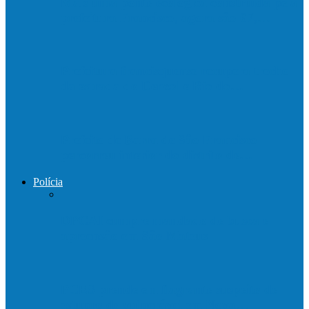
Mais uma ponte ecológica construída pela
prefeitura Francisco, agora são 67,…
Prefeitura francisquense recupera trecho
da estrada do Denzol e Rio do…
Prefeito de Barra de São Francisco
percorreu interior do distrito de…
Polícia
DPCAI cumpre mandado de busca e
apreensão em São Mateus
PCES prende em flagrante suspeito de
estupro de vulnerável em Nova…