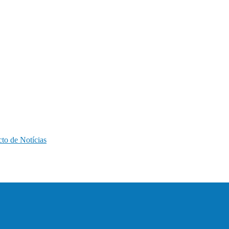
to de Notícias