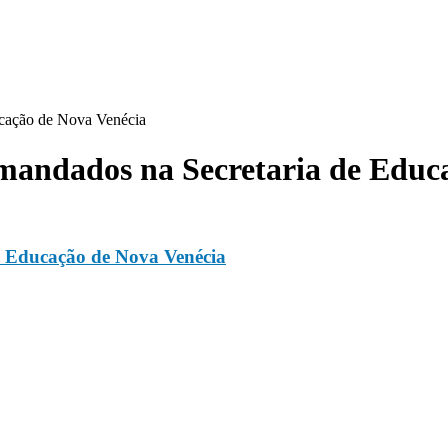
ucação de Nova Venécia
mandados na Secretaria de Educ
e Educação de Nova Venécia