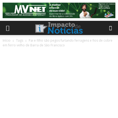
Início
Tags
Pai e filho são pegos furtando ferragens e fios de cobre
em ferro velho de Barra de São Francisco