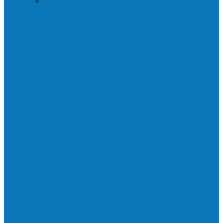
Praça da Vila Luciene ganha novo nome
em homenagem a Paulo…
Governo entrega mudas para pequenos
agricultores de Águia Branca,
Mantenópolis e…
Mais uma ponte ecológica construída pela
prefeitura Francisco, agora são 67,…
Prefeitura francisquense recupera trecho
da estrada do Denzol e Rio do…