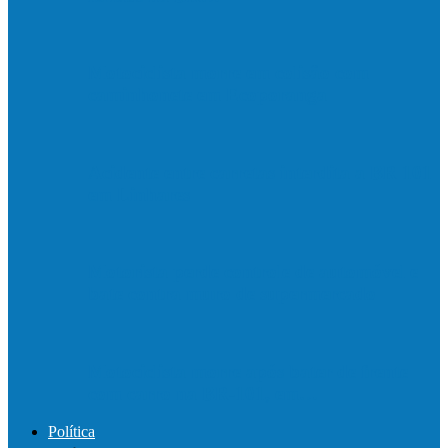
Motociclista morre em colisão com
caminhonete em Ecoporanga
Acidente entre carretas interdita a BR 101
em Linhares
Motorista perde controle de automóvel e
bate contra muro de supermercado
Motociclista morre após bater de frente
com carro na BR-101, em…
Política