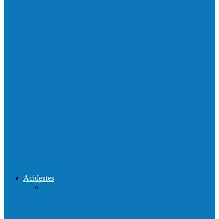
Neste sábado (23) e domingo (24), a bola
volta a rolar…
Praça da Vila Luciene ganha novo nome
em homenagem a Paulo…
Prefeito de Barra de São Francisco,
Enivaldo dos Anjos se licencia…
Reconstrução da ponte que caiu durante
enchente entre o Campo Novo…
Acidentes
Acidente entre carros deixa um morto e 4
feridos na BR…