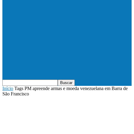
Vila Verde e Piraí se enfrentam neste
sábado (11), no campo…
HandBarra no feminino e Fabrica dos
Sonhos no masculino foram…
Prefeito Enivaldo dos Anjos marca
presença na abertura dos jogos de…
Início
Tags
PM apreende armas e moeda venezuelana em Barra de
São Francisco