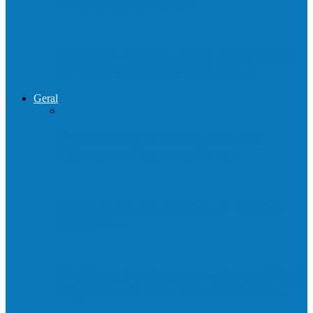
de combate ao tráfico e…
Operação Sentinela resulta em apreensão
de armas e munições em Águia…
Geral
Patrolamento de estrada segue pelo
Córrego da Pipoca em Rio do…
Barra de São Francisco é a 1ª cidade a
receber o…
Prefeitura francisquense realiza mutirão de
limpeza nos bairros Cruzeiro e Santa…