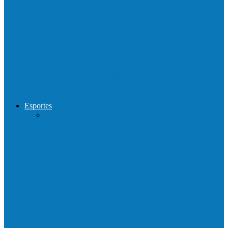
Show com Jhone Moraes e futebol vai
movimentar a comunidade do…
Forró arretado de bom da Terceira Idade
foi sensacional neste domingo…
Esportes
Neste sábado (23) e domingo (24), a bola
volta a rolar…
Francisquense e Bagaço jogam neste
sábado (18), pela Copa de Veteranos…