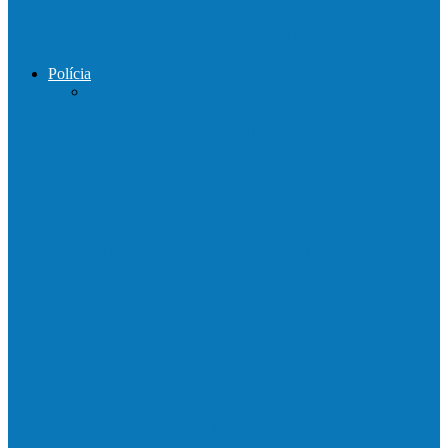
Prefeito de Barra de São Francisco
percorreu interior do distrito de…
Polícia
DPCAI cumpre mandado de busca e
apreensão em São Mateus
PCES prende em flagrante suspeito de
estupro de vulnerável em Nova…
Homem é preso por tráfico de drogas no
interior de Ecoporanga
Polícias Civil e Militar realizam operação