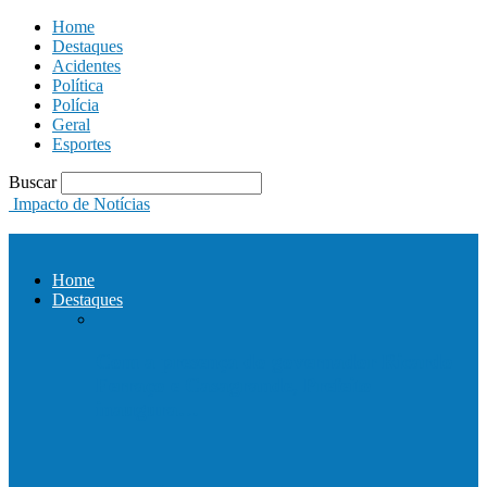
Home
Destaques
Acidentes
Política
Polícia
Geral
Esportes
Buscar
Impacto de Notícias
Home
Destaques
Com a presença do governador Ricardo
Ferraço e Casagrande, Prefeito
inaugura…