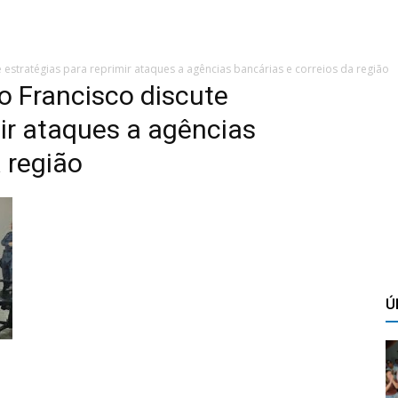
 estratégias para reprimir ataques a agências bancárias e correios da região
o Francisco discute
mir ataques a agências
 região
Ú