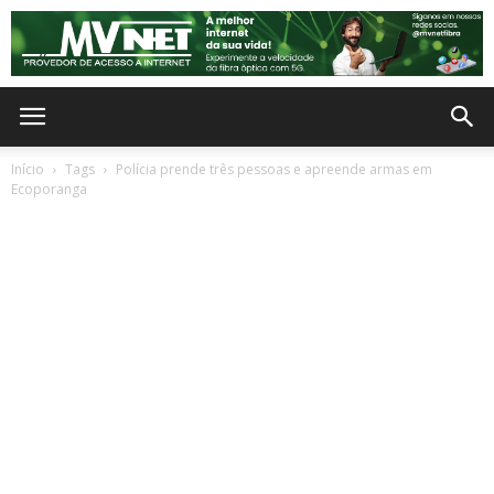
Início
Tags
Polícia prende três pessoas e apreende armas em
Ecoporanga