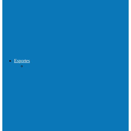
Show com Jhone Moraes e futebol vai
movimentar a comunidade do…
Forró arretado de bom da Terceira Idade
foi sensacional neste domingo…
Esportes
Neste sábado (23) e domingo (24), a bola
volta a rolar…
Francisquense e Bagaço jogam neste
sábado (18), pela Copa de Veteranos…