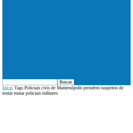
Vila Verde e Piraí se enfrentam neste
sábado (11), no campo…
HandBarra no feminino e Fabrica dos
Sonhos no masculino foram…
Prefeito Enivaldo dos Anjos marca
presença na abertura dos jogos de…
Início
Tags
Policiais civis de Mantenópolis prendem suspeitos de
tentar matar policiais militares