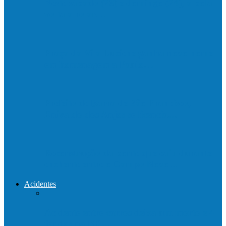
Neste sábado (23) e domingo (24), a bola
volta a rolar…
Praça da Vila Luciene ganha novo nome
em homenagem a Paulo…
Prefeito de Barra de São Francisco,
Enivaldo dos Anjos se licencia…
Reconstrução da ponte que caiu durante
enchente entre o Campo Novo…
Acidentes
Acidente entre carros deixa um morto e 4
feridos na BR…