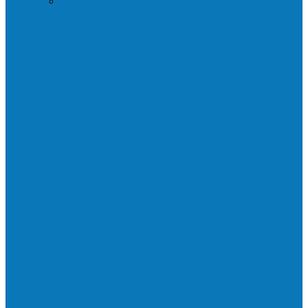
Praça da Vila Luciene ganha novo nome
em homenagem a Paulo…
Governo entrega mudas para pequenos
agricultores de Águia Branca,
Mantenópolis e…
Mais uma ponte ecológica construída pela
prefeitura Francisco, agora são 67,…
Prefeitura francisquense recupera trecho
da estrada do Denzol e Rio do…