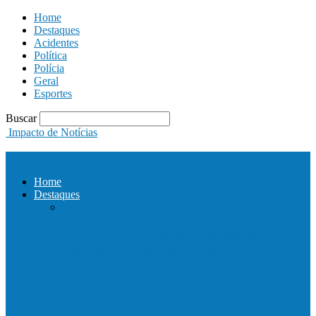
Home
Destaques
Acidentes
Política
Polícia
Geral
Esportes
Buscar
Impacto de Notícias
Home
Destaques
Com a presença do governador Ricardo
Ferraço e Casagrande, Prefeito
inaugura…