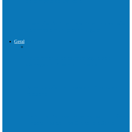
de combate ao tráfico e…
Operação Sentinela resulta em apreensão
de armas e munições em Águia…
Geral
Patrolamento de estrada segue pelo
Córrego da Pipoca em Rio do…
Barra de São Francisco é a 1ª cidade a
receber o…
Prefeitura francisquense realiza mutirão de
limpeza nos bairros Cruzeiro e Santa…