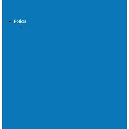
Prefeito de Barra de São Francisco
percorreu interior do distrito de…
Polícia
DPCAI cumpre mandado de busca e
apreensão em São Mateus
PCES prende em flagrante suspeito de
estupro de vulnerável em Nova…
Homem é preso por tráfico de drogas no
interior de Ecoporanga
Polícias Civil e Militar realizam operação