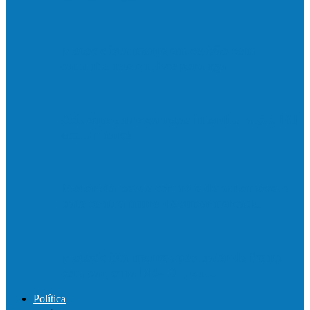
Motociclista morre em colisão com
caminhonete em Ecoporanga
Acidente entre carretas interdita a BR 101
em Linhares
Motorista perde controle de automóvel e
bate contra muro de supermercado
Motociclista morre após bater de frente
com carro na BR-101, em…
Política