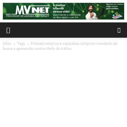
Início
Tags
Policiais mineiros e capixabas cumprem mandado de
busca e apreensão contra chefe do tráfico