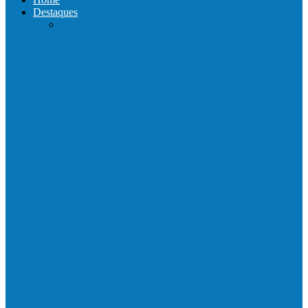
Destaques
Com a presença do governador Ricardo
Ferraço e Casagrande, Prefeito
inaugura…
Neste sábado (23) e domingo (24), a bola
volta a rolar…
Praça da Vila Luciene ganha novo nome
em homenagem a Paulo…
Prefeito de Barra de São Francisco,
Enivaldo dos Anjos se licencia…