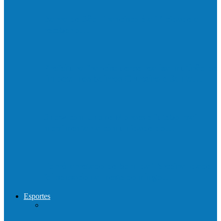
Barra de São Francisco é a 1ª cidade a
receber o…
Prefeitura francisquense realiza mutirão de
limpeza nos bairros Cruzeiro e Santa…
Show com Jhone Moraes e futebol vai
movimentar a comunidade do…
Forró arretado de bom da Terceira Idade
foi sensacional neste domingo…
Esportes