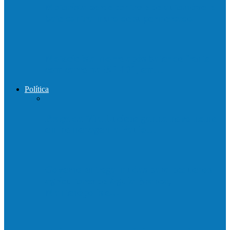
Motorista perde controle de automóvel e
bate contra muro de supermercado
Motociclista morre após bater de frente
com carro na BR-101, em…
Política
Praça da Vila Luciene ganha novo nome
em homenagem a Paulo…
Governo entrega mudas para pequenos
agricultores de Águia Branca,
Mantenópolis e…