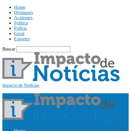
Home
Destaques
Acidentes
Política
Polícia
Geral
Esportes
Buscar
Impacto de Notícias
Home