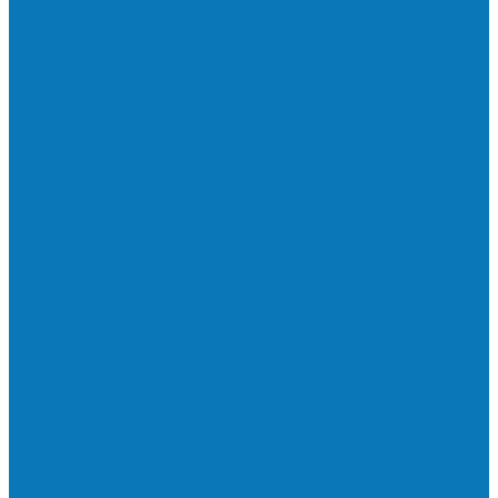
Neste sábado (23) e domingo (24), a bola
volta a rolar…
Francisquense e Bagaço jogam neste
sábado (18), pela Copa de Veteranos…
Vila Verde e Piraí se enfrentam neste
sábado (11), no campo…
HandBarra no feminino e Fabrica dos
Sonhos no masculino foram…
Prefeito Enivaldo dos Anjos marca
presença na abertura dos jogos de…