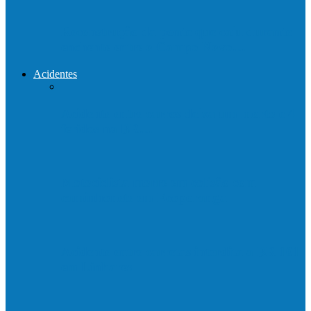
Reconstrução da ponte que caiu durante
enchente entre o Campo Novo…
Acidentes
Acidente entre carros deixa um morto e 4
feridos na BR…
Motociclista morre em colisão com
caminhonete em Ecoporanga
Acidente entre carretas interdita a BR 101
em Linhares