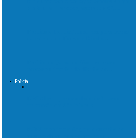
Mais uma ponte ecológica construída pela
prefeitura Francisco, agora são 67,…
Prefeitura francisquense recupera trecho
da estrada do Denzol e Rio do…
Prefeito de Barra de São Francisco
percorreu interior do distrito de…
Polícia
DPCAI cumpre mandado de busca e
apreensão em São Mateus
PCES prende em flagrante suspeito de
estupro de vulnerável em Nova…