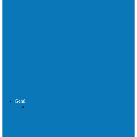
Homem é preso por tráfico de drogas no
interior de Ecoporanga
Polícias Civil e Militar realizam operação
de combate ao tráfico e…
Operação Sentinela resulta em apreensão
de armas e munições em Águia…
Geral
Patrolamento de estrada segue pelo
Córrego da Pipoca em Rio do…