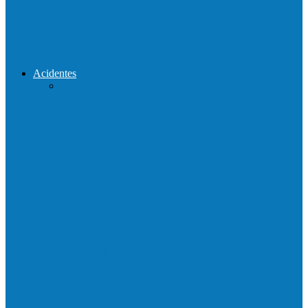
Reconstrução da ponte que caiu durante
enchente entre o Campo Novo…
Acidentes
Acidente entre carros deixa um morto e 4
feridos na BR…
Motociclista morre em colisão com
caminhonete em Ecoporanga
Acidente entre carretas interdita a BR 101
em Linhares