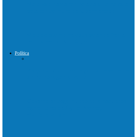
Motorista perde controle de automóvel e
bate contra muro de supermercado
Motociclista morre após bater de frente
com carro na BR-101, em…
Política
Praça da Vila Luciene ganha novo nome
em homenagem a Paulo…
Governo entrega mudas para pequenos
agricultores de Águia Branca,
Mantenópolis e…