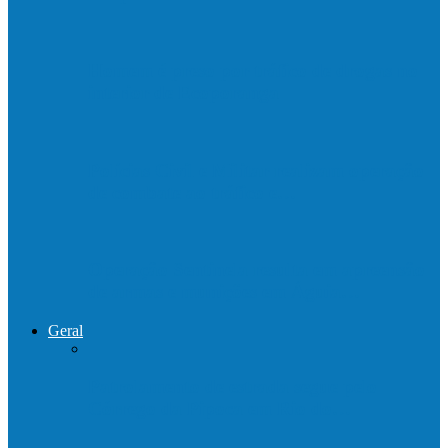
Homem é preso por tráfico de drogas no
interior de Ecoporanga
Polícias Civil e Militar realizam operação
de combate ao tráfico e…
Operação Sentinela resulta em apreensão
de armas e munições em Águia…
Geral
Patrolamento de estrada segue pelo
Córrego da Pipoca em Rio do…