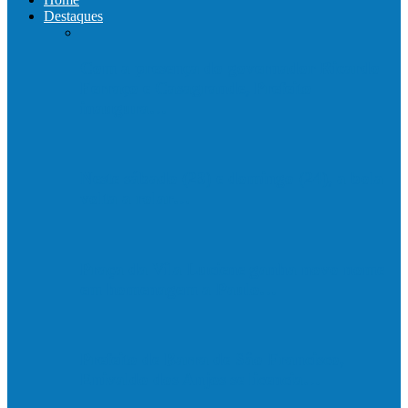
Destaques
Com a presença do governador Ricardo
Ferraço e Casagrande, Prefeito
inaugura…
Neste sábado (23) e domingo (24), a bola
volta a rolar…
Praça da Vila Luciene ganha novo nome
em homenagem a Paulo…
Prefeito de Barra de São Francisco,
Enivaldo dos Anjos se licencia…