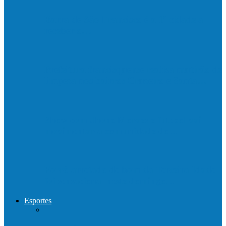
Barra de São Francisco é a 1ª cidade a
receber o…
Prefeitura francisquense realiza mutirão de
limpeza nos bairros Cruzeiro e Santa…
Show com Jhone Moraes e futebol vai
movimentar a comunidade do…
Forró arretado de bom da Terceira Idade
foi sensacional neste domingo…
Esportes