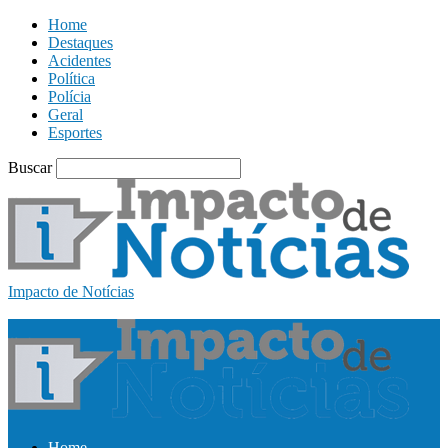
Home
Destaques
Acidentes
Política
Polícia
Geral
Esportes
Buscar
Impacto de Notícias
Home