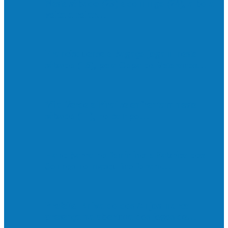
Neste sábado (23) e domingo (24), a bola
volta a rolar…
Francisquense e Bagaço jogam neste
sábado (18), pela Copa de Veteranos…
Vila Verde e Piraí se enfrentam neste
sábado (11), no campo…
HandBarra no feminino e Fabrica dos
Sonhos no masculino foram…
Prefeito Enivaldo dos Anjos marca
presença na abertura dos jogos de…