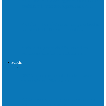
Mais uma ponte ecológica construída pela
prefeitura Francisco, agora são 67,…
Prefeitura francisquense recupera trecho
da estrada do Denzol e Rio do…
Prefeito de Barra de São Francisco
percorreu interior do distrito de…
Polícia
DPCAI cumpre mandado de busca e
apreensão em São Mateus
PCES prende em flagrante suspeito de
estupro de vulnerável em Nova…