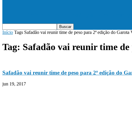
Prefeito Enivaldo dos Anjos marca presenç
Início
Tags
Safadão vai reunir time de peso para 2ª edição do Garota 
Tag: Safadão vai reunir time de
Safadão vai reunir time de peso para 2ª edição do Gar
jun 19, 2017