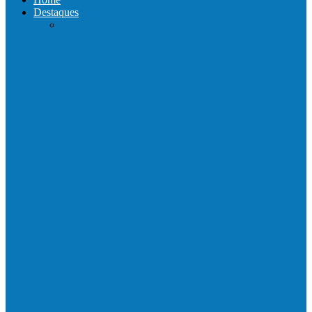
Destaques
Com a presença do governador Ricardo
Ferraço e Casagrande, Prefeito
inaugura…
Neste sábado (23) e domingo (24), a bola
volta a rolar…
Praça da Vila Luciene ganha novo nome
em homenagem a Paulo…
Prefeito de Barra de São Francisco,
Enivaldo dos Anjos se licencia…