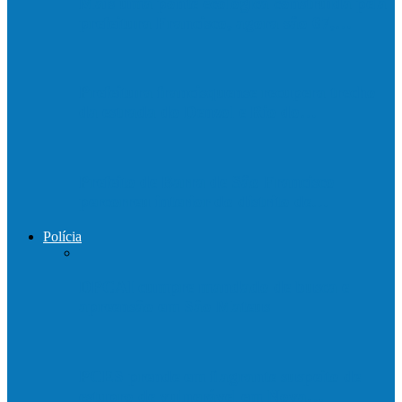
Mais uma ponte ecológica construída pela
prefeitura Francisco, agora são 67,…
Prefeitura francisquense recupera trecho
da estrada do Denzol e Rio do…
Prefeito de Barra de São Francisco
percorreu interior do distrito de…
Polícia
DPCAI cumpre mandado de busca e
apreensão em São Mateus
PCES prende em flagrante suspeito de
estupro de vulnerável em Nova…