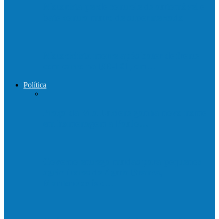
Motorista perde controle de automóvel e
bate contra muro de supermercado
Motociclista morre após bater de frente
com carro na BR-101, em…
Política
Praça da Vila Luciene ganha novo nome
em homenagem a Paulo…
Governo entrega mudas para pequenos
agricultores de Águia Branca,
Mantenópolis e…