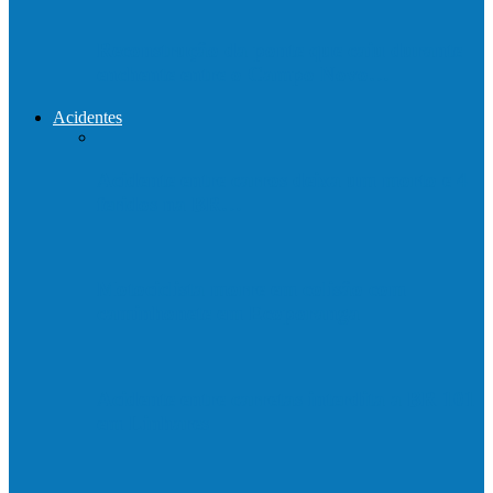
Reconstrução da ponte que caiu durante
enchente entre o Campo Novo…
Acidentes
Acidente entre carros deixa um morto e 4
feridos na BR…
Motociclista morre em colisão com
caminhonete em Ecoporanga
Acidente entre carretas interdita a BR 101
em Linhares