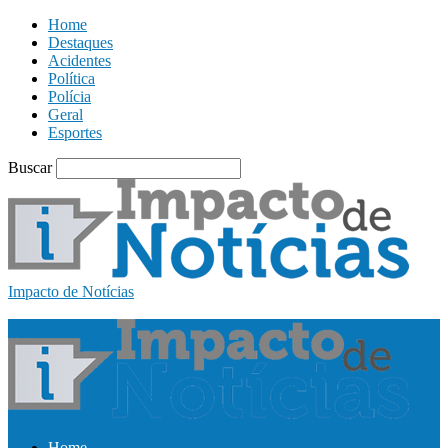
Home
Destaques
Acidentes
Política
Polícia
Geral
Esportes
Buscar
Impacto de Notícias
Home