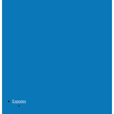
Barra de São Francisco é a 1ª cidade a
receber o…
Prefeitura francisquense realiza mutirão de
limpeza nos bairros Cruzeiro e Santa…
Show com Jhone Moraes e futebol vai
movimentar a comunidade do…
Forró arretado de bom da Terceira Idade
foi sensacional neste domingo…
Esportes