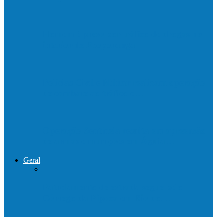
Homem é preso por tráfico de drogas no
interior de Ecoporanga
Polícias Civil e Militar realizam operação
de combate ao tráfico e…
Operação Sentinela resulta em apreensão
de armas e munições em Águia…
Geral
Patrolamento de estrada segue pelo
Córrego da Pipoca em Rio do…