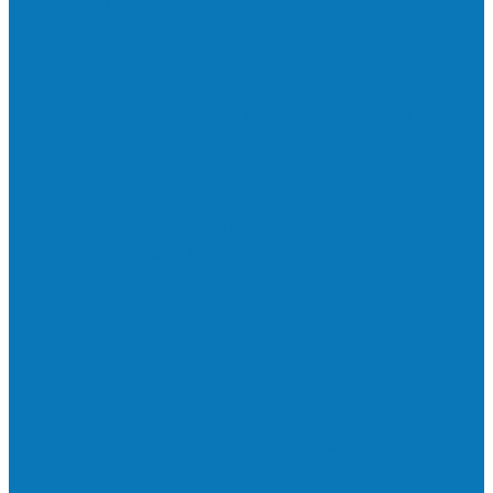
Neste sábado (23) e domingo (24), a bola
volta a rolar…
Francisquense e Bagaço jogam neste
sábado (18), pela Copa de Veteranos…
Vila Verde e Piraí se enfrentam neste
sábado (11), no campo…
HandBarra no feminino e Fabrica dos
Sonhos no masculino foram…
Prefeito Enivaldo dos Anjos marca
presença na abertura dos jogos de…