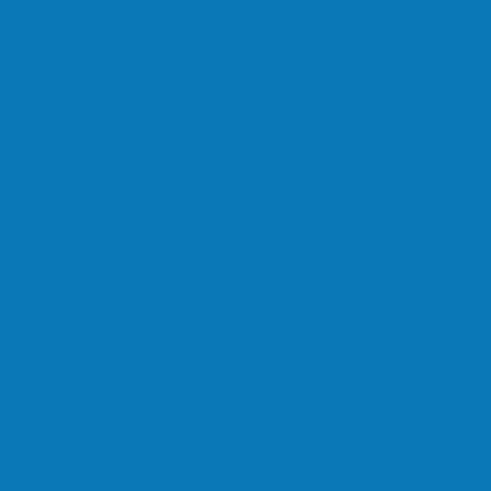
lta a rolar…
em homenagem a Paulo…
o dos Anjos se licencia…
nchente entre o Campo Novo…
feridos na BR…
onete em Ecoporanga