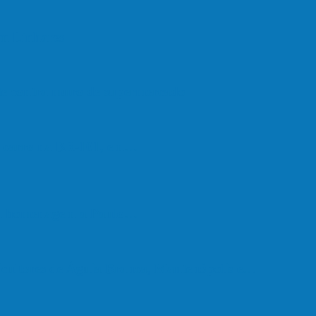
em Linhares
ate contra muro de supermercado
om carro na BR-101, em…
em homenagem a Paulo…
cultores de Águia Branca, Mantenópolis e…