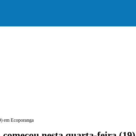
a na abertura dos jogos de…
19) em Ecoporanga
a começou nesta quarta-feira (1