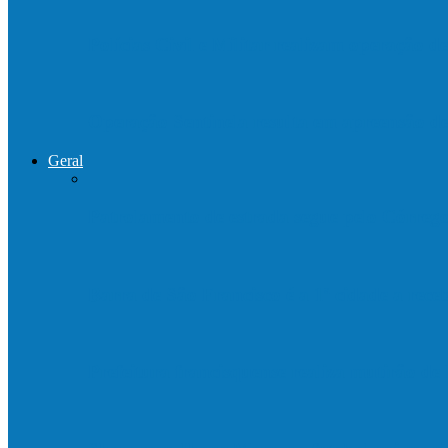
Polícias Civil e Militar realizam operação 
Operação Sentinela resulta em apreensão 
Geral
Patrolamento de estrada segue pelo Córre
Barra de São Francisco é a 1ª cidade a rec
Prefeitura francisquense realiza mutirão d