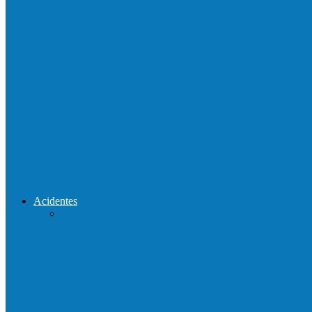
Neste sábado (23) e domingo (24), a bola vo
Praça da Vila Luciene ganha novo nome 
Prefeito de Barra de São Francisco, Enivald
Reconstrução da ponte que caiu durante e
Acidentes
Acidente entre carros deixa um morto e 4 
Motociclista morre em colisão com caminh