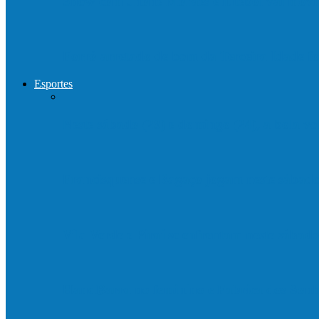
Show com Jhone Moraes e futebol vai mo
Forró arretado de bom da Terceira Idade f
Esportes
Neste sábado (23) e domingo (24), a bola vo
Francisquense e Bagaço jogam neste sábado
Vila Verde e Piraí se enfrentam neste sába
HandBarra no feminino e Fabrica dos Son