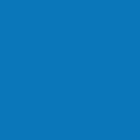
vimentar a comunidade do…
oi sensacional neste domingo…
lta a rolar…
 (18), pela Copa de Veteranos…
do (11), no campo…
hos no masculino foram…