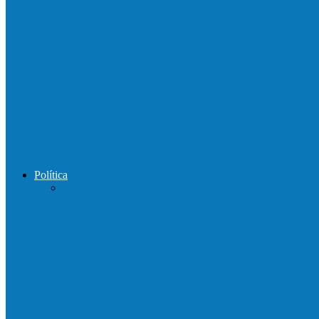
Acidente entre carretas interdita a BR 101 
Motorista perde controle de automóvel e b
Motociclista morre após bater de frente c
Política
Praça da Vila Luciene ganha novo nome 
Governo entrega mudas para pequenos agri