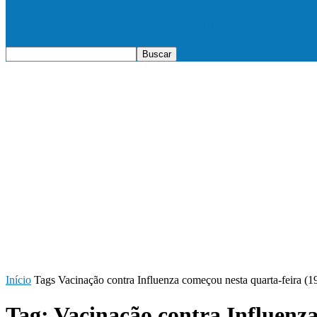
Prefeito Enivaldo dos Anjos marca presenç
Início
Tags
Vacinação contra Influenza começou nesta quarta-feira (
Tag: Vacinação contra Influenz