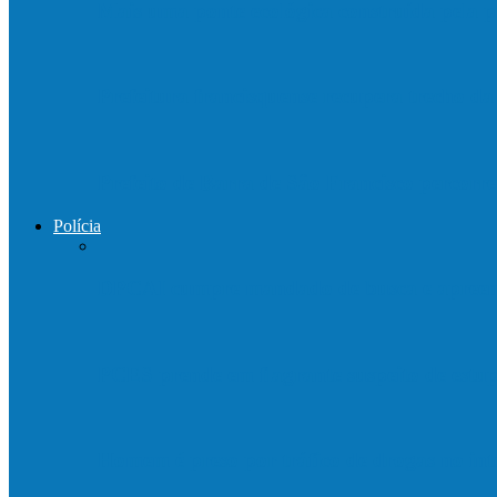
Mais uma ponte ecológica construída pela p
Prefeitura francisquense recupera trecho d
Prefeito de Barra de São Francisco percorre
Polícia
DPCAI cumpre mandado de busca e apreen
PCES prende em flagrante suspeito de est
Homem é preso por tráfico de drogas no in