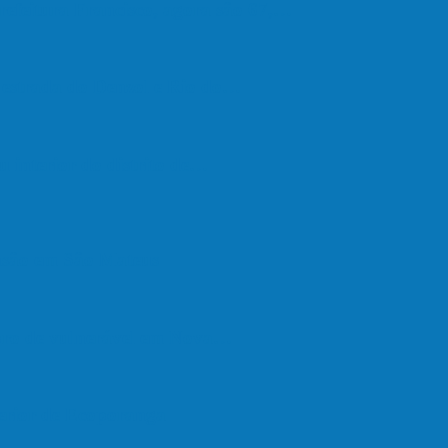
refeitura Francisco, agora são 67,…
a estrada do Denzol e Rio do…
u interior do distrito de…
são em São Mateus
upro de vulnerável em Nova…
terior de Ecoporanga