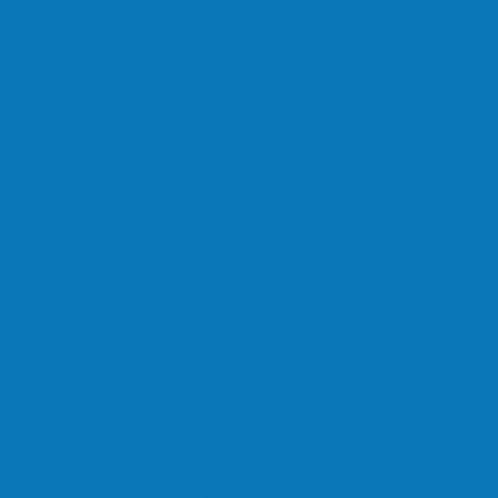
de combate ao tráfico e…
de armas e munições em Águia…
go da Pipoca em Rio do…
eber o…
e limpeza nos bairros Cruzeiro e Santa…