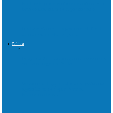
Motorista perde controle de automóvel e
bate contra muro de supermercado
Motociclista morre após bater de frente
com carro na BR-101, em…
Política
Praça da Vila Luciene ganha novo nome
em homenagem a Paulo…
Governo entrega mudas para pequenos
agricultores de Águia Branca,
Mantenópolis e…