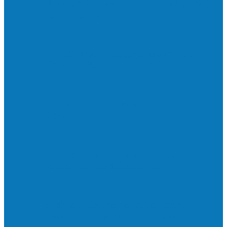
Neste sábado (23) e domingo (24), a bola
volta a rolar…
Francisquense e Bagaço jogam neste
sábado (18), pela Copa de Veteranos…
Vila Verde e Piraí se enfrentam neste
sábado (11), no campo…
HandBarra no feminino e Fabrica dos
Sonhos no masculino foram…
Prefeito Enivaldo dos Anjos marca
presença na abertura dos jogos de…