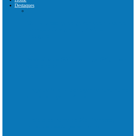
Destaques
Com a presença do governador Ricardo
Ferraço e Casagrande, Prefeito
inaugura…
Neste sábado (23) e domingo (24), a bola
volta a rolar…
Praça da Vila Luciene ganha novo nome
em homenagem a Paulo…
Prefeito de Barra de São Francisco,
Enivaldo dos Anjos se licencia…