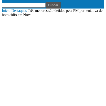
Início
Destaques
Três menores são detidos pela PM por tentativa de
homicídio em Nova...