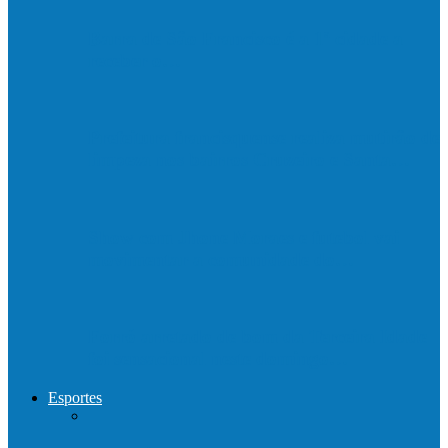
Barra de São Francisco é a 1ª cidade a
receber o…
Prefeitura francisquense realiza mutirão de
limpeza nos bairros Cruzeiro e Santa…
Show com Jhone Moraes e futebol vai
movimentar a comunidade do…
Forró arretado de bom da Terceira Idade
foi sensacional neste domingo…
Esportes