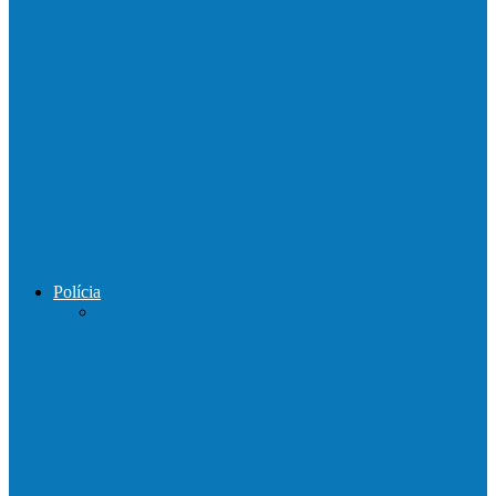
Mais uma ponte ecológica construída pela
prefeitura Francisco, agora são 67,…
Prefeitura francisquense recupera trecho
da estrada do Denzol e Rio do…
Prefeito de Barra de São Francisco
percorreu interior do distrito de…
Polícia
DPCAI cumpre mandado de busca e
apreensão em São Mateus
PCES prende em flagrante suspeito de
estupro de vulnerável em Nova…