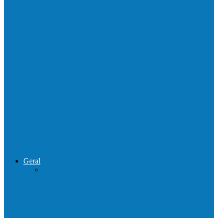
Homem é preso por tráfico de drogas no
interior de Ecoporanga
Polícias Civil e Militar realizam operação
de combate ao tráfico e…
Operação Sentinela resulta em apreensão
de armas e munições em Águia…
Geral
Patrolamento de estrada segue pelo
Córrego da Pipoca em Rio do…