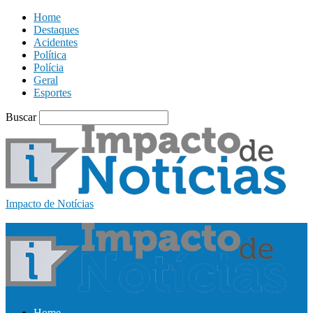
Home
Destaques
Acidentes
Política
Polícia
Geral
Esportes
Buscar
Impacto de Notícias
Home