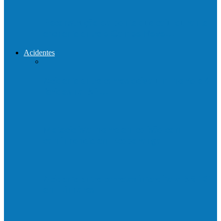
Reconstrução da ponte que caiu durante
enchente entre o Campo Novo…
Acidentes
Acidente entre carros deixa um morto e 4
feridos na BR…
Motociclista morre em colisão com
caminhonete em Ecoporanga
Acidente entre carretas interdita a BR 101
em Linhares