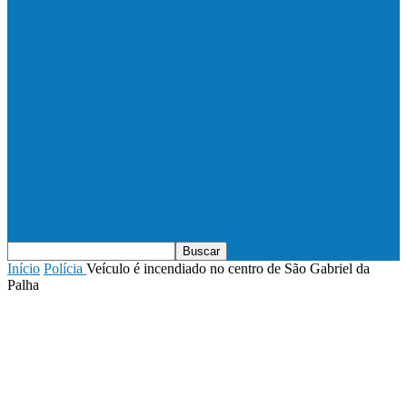
Vila Verde e Piraí se enfrentam neste
sábado (11), no campo…
HandBarra no feminino e Fabrica dos
Sonhos no masculino foram…
Prefeito Enivaldo dos Anjos marca
presença na abertura dos jogos de…
Início
Polícia
Veículo é incendiado no centro de São Gabriel da
Palha