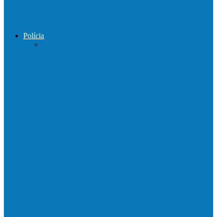
Prefeito de Barra de São Francisco
percorreu interior do distrito de…
Polícia
DPCAI cumpre mandado de busca e
apreensão em São Mateus
PCES prende em flagrante suspeito de
estupro de vulnerável em Nova…
Homem é preso por tráfico de drogas no
interior de Ecoporanga
Polícias Civil e Militar realizam operação