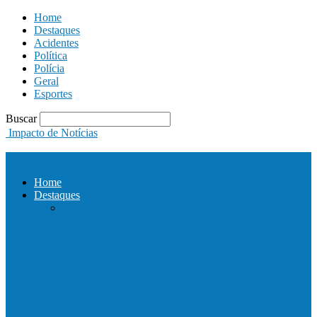
Home
Destaques
Acidentes
Política
Polícia
Geral
Esportes
Buscar
Impacto de Notícias
Home
Destaques
Com a presença do governador Ricardo
Ferraço e Casagrande, Prefeito
inaugura…