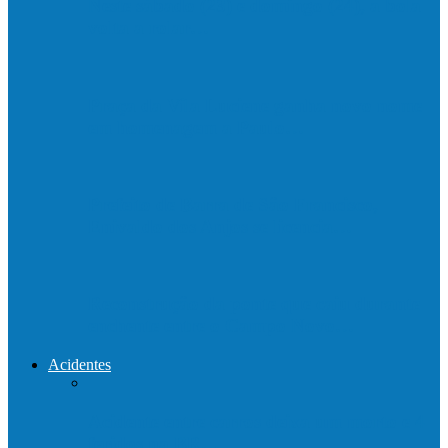
Neste sábado (23) e domingo (24), a bola
volta a rolar…
Praça da Vila Luciene ganha novo nome
em homenagem a Paulo…
Prefeito de Barra de São Francisco,
Enivaldo dos Anjos se licencia…
Reconstrução da ponte que caiu durante
enchente entre o Campo Novo…
Acidentes
Acidente entre carros deixa um morto e 4
feridos na BR…