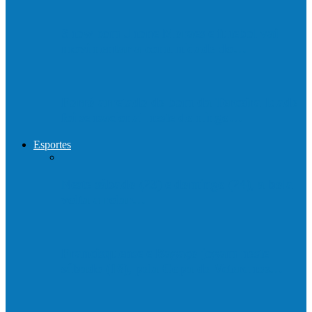
Show com Jhone Moraes e futebol vai
movimentar a comunidade do…
Forró arretado de bom da Terceira Idade
foi sensacional neste domingo…
Esportes
Neste sábado (23) e domingo (24), a bola
volta a rolar…
Francisquense e Bagaço jogam neste
sábado (18), pela Copa de Veteranos…