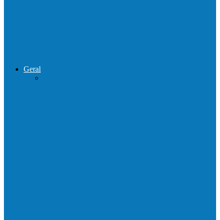
de combate ao tráfico e…
Operação Sentinela resulta em apreensão
de armas e munições em Águia…
Geral
Patrolamento de estrada segue pelo
Córrego da Pipoca em Rio do…
Barra de São Francisco é a 1ª cidade a
receber o…
Prefeitura francisquense realiza mutirão de
limpeza nos bairros Cruzeiro e Santa…