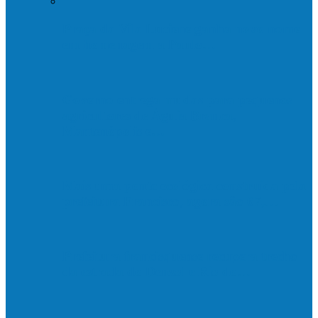
Praça da Vila Luciene ganha novo nome
em homenagem a Paulo…
Governo entrega mudas para pequenos
agricultores de Águia Branca,
Mantenópolis e…
Mais uma ponte ecológica construída pela
prefeitura Francisco, agora são 67,…
Prefeitura francisquense recupera trecho
da estrada do Denzol e Rio do…