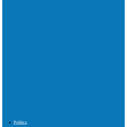
Motociclista morre em colisão com
caminhonete em Ecoporanga
Acidente entre carretas interdita a BR 101
em Linhares
Motorista perde controle de automóvel e
bate contra muro de supermercado
Motociclista morre após bater de frente
com carro na BR-101, em…
Política