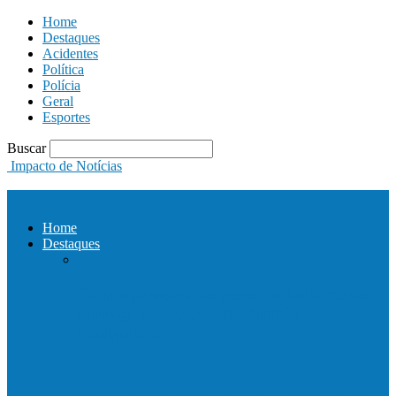
Home
Destaques
Acidentes
Política
Polícia
Geral
Esportes
Buscar
Impacto de Notícias
Home
Destaques
Com a presença do governador Ricardo
Ferraço e Casagrande, Prefeito
inaugura…