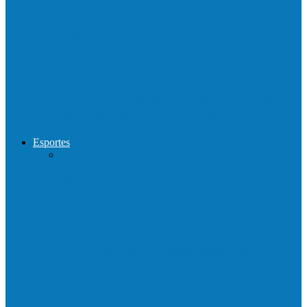
Show com Jhone Moraes e futebol vai
movimentar a comunidade do…
Forró arretado de bom da Terceira Idade
foi sensacional neste domingo…
Esportes
Neste sábado (23) e domingo (24), a bola
volta a rolar…
Francisquense e Bagaço jogam neste
sábado (18), pela Copa de Veteranos…