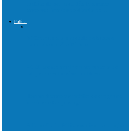
Prefeito de Barra de São Francisco
percorreu interior do distrito de…
Polícia
DPCAI cumpre mandado de busca e
apreensão em São Mateus
PCES prende em flagrante suspeito de
estupro de vulnerável em Nova…
Homem é preso por tráfico de drogas no
interior de Ecoporanga
Polícias Civil e Militar realizam operação