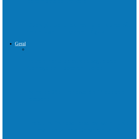
de combate ao tráfico e…
Operação Sentinela resulta em apreensão
de armas e munições em Águia…
Geral
Patrolamento de estrada segue pelo
Córrego da Pipoca em Rio do…
Barra de São Francisco é a 1ª cidade a
receber o…
Prefeitura francisquense realiza mutirão de
limpeza nos bairros Cruzeiro e Santa…