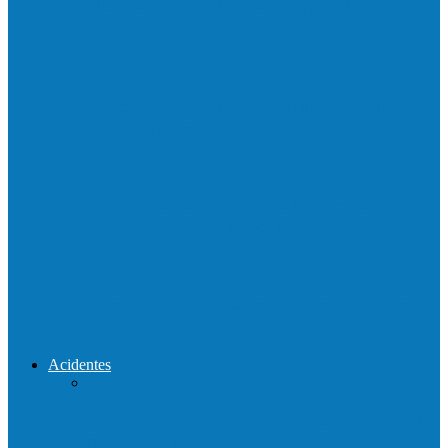
Neste sábado (23) e domingo (24), a bola
volta a rolar…
Praça da Vila Luciene ganha novo nome
em homenagem a Paulo…
Prefeito de Barra de São Francisco,
Enivaldo dos Anjos se licencia…
Reconstrução da ponte que caiu durante
enchente entre o Campo Novo…
Acidentes
Acidente entre carros deixa um morto e 4
feridos na BR…