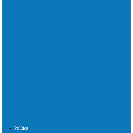
Motociclista morre em colisão com
caminhonete em Ecoporanga
Acidente entre carretas interdita a BR 101
em Linhares
Motorista perde controle de automóvel e
bate contra muro de supermercado
Motociclista morre após bater de frente
com carro na BR-101, em…
Política