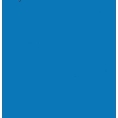
Praça da Vila Luciene ganha novo nome
em homenagem a Paulo…
Governo entrega mudas para pequenos
agricultores de Águia Branca,
Mantenópolis e…
Mais uma ponte ecológica construída pela
prefeitura Francisco, agora são 67,…
Prefeitura francisquense recupera trecho
da estrada do Denzol e Rio do…