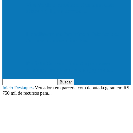
Vila Verde e Piraí se enfrentam neste
sábado (11), no campo…
HandBarra no feminino e Fabrica dos
Sonhos no masculino foram…
Prefeito Enivaldo dos Anjos marca
presença na abertura dos jogos de…
Início
Destaques
Vereadora em parceria com deputada garantem R$
750 mil de recursos para...